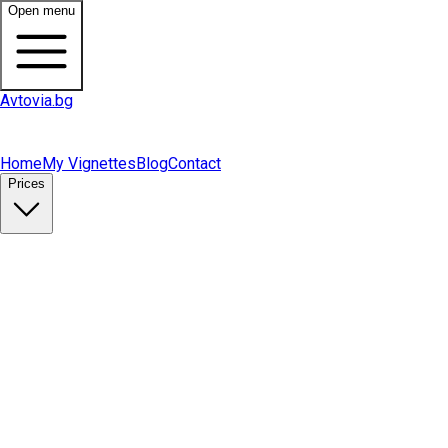
Open menu
Avtovia.bg
Home
My Vignettes
Blog
Contact
Prices
Buy Vignette