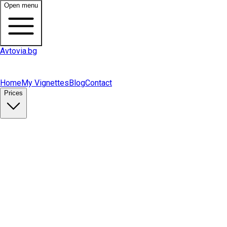
Open menu
Avtovia.bg
Home
My Vignettes
Blog
Contact
Prices
Buy Vignette