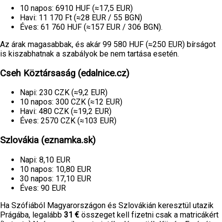
10 napos: 6910 HUF (≈17,5 EUR)
Havi: 11 170 Ft (≈28 EUR / 55 BGN)
Éves: 61 760 HUF (≈157 EUR / 306 BGN).
Az árak magasabbak, és akár 99 580 HUF (≈250 EUR) bírságot
is kiszabhatnak a szabályok be nem tartása esetén.
Cseh Köztársaság (edalnice.cz)
Napi: 230 CZK (≈9,2 EUR)
10 napos: 300 CZK (≈12 EUR)
Havi: 480 CZK (≈19,2 EUR)
Éves: 2570 CZK (≈103 EUR)
Szlovákia (eznamka.sk)
Napi: 8,10 EUR
10 napos: 10,80 EUR
30 napos: 17,10 EUR
Éves: 90 EUR
Ha Szófiából Magyarországon és Szlovákián keresztül utazik
Prágába, legalább
31 €
összeget kell fizetni csak a matricákért