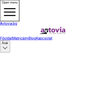
Open menu
Avtovia.bg
Főoldal
Matricáim
Blog
Kapcsolat
Árak
Matrica vásárlás