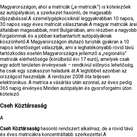
Magyarországon, ahol a matricák („e-matricák”) is kötelezőek
az autópályákon, a szerkezet hasonló, de magasabb
díjszabással.A személygépkocsiknál ​​leggyakrabban 10 napos,
30 napos vagy éves matricát választanak.A magyar matricák árai
általában magasabbak, mint Bulgáriában, ami részben a nagyobb
forgalomnak és a jobban karbantartott autópályáknak
köszönhető.A Magyarországon átutazó turisták gyakran a 10
napos lehetőséget választják, ami a leghatékonyabb rövid távú
tartózkodás esetén.Magyarországra jellemző a „regionális”
matricák elérhetősége (körülbelül évi 17 euró), amelyek csak
egy adott területen érvényesek – rendkívül előnyös lehetőség,
ha csak egy szakaszon haladunk át.A legtöbbet azonban az
országost használják. A rendszer 2008 óta teljesen
elektronikus. A matrica a vásárlás után azonnal, az éves pedig
365 napig érvényes.Minden autópályán és gyorsforgalmi úton
kötelező.
Cseh Köztársaság
A
Cseh Köztársaság
hasonló rendszert alkalmaz, de a rövid távú
és éves matricákra koncentráltabb szerkezettel.A