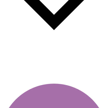
A matricák összehasonlítása
Közép- és Kelet-Európában