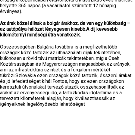
helyette 365 napos (a vásárlástól számított 12 hónapig
érvényes).
Az árak közel állnak a bolgár árakhoz, de van egy különbség –
az autópálya-hálózat lényegesen kisebb.A díj kevesebb
kilométernyi minőségi útra vonatkozik.
Összességében Bulgária továbbra is a megfizethetőbb
országok közé tartozik az úthasználati díjak tekintetében,
különösen a rövid távú matricák tekintetében, míg a Cseh
Köztársaságban és Magyarországon magasabbak az arányok,
ami az infrastruktúra szintjét és a forgalom mértékét
tükrözi.Szlovákia ezen országok közé tartozik, ésszerű árakat
és jó lefedettséget kínál.Fontos, hogy az ezen országokon
keresztüli útvonalakat tervező utazók összehasonlítsák az
árakat az érvényességi idő, a tartózkodás időtartama és a
tervezett kilométerek alapján, hogy kiválaszthassák az
igényeiknek legelőnyösebb lehetőséget