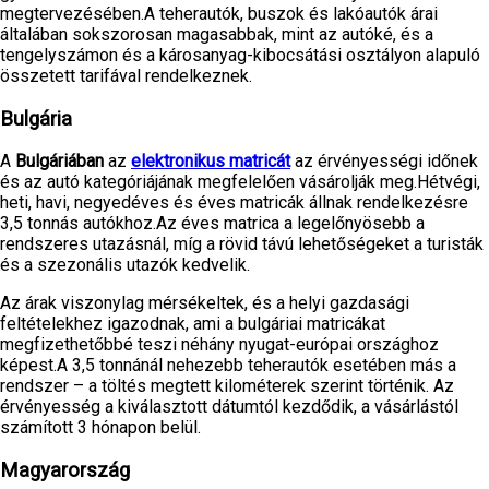
megtervezésében.A teherautók, buszok és lakóautók árai
általában sokszorosan magasabbak, mint az autóké, és a
tengelyszámon és a károsanyag-kibocsátási osztályon alapuló
összetett tarifával rendelkeznek.
Bulgária
A
Bulgáriában
az
elektronikus matricát
az érvényességi időnek
és az autó kategóriájának megfelelően vásárolják meg.Hétvégi,
heti, havi, negyedéves és éves matricák állnak rendelkezésre
3,5 tonnás autókhoz.Az éves matrica a legelőnyösebb a
rendszeres utazásnál, míg a rövid távú lehetőségeket a turisták
és a szezonális utazók kedvelik.
Az árak viszonylag mérsékeltek, és a helyi gazdasági
feltételekhez igazodnak, ami a bulgáriai matricákat
megfizethetőbbé teszi néhány nyugat-európai országhoz
képest.A 3,5 tonnánál nehezebb teherautók esetében más a
rendszer – a töltés megtett kilométerek szerint történik. Az
érvényesség a kiválasztott dátumtól kezdődik, a vásárlástól
számított 3 hónapon belül.
Magyarország