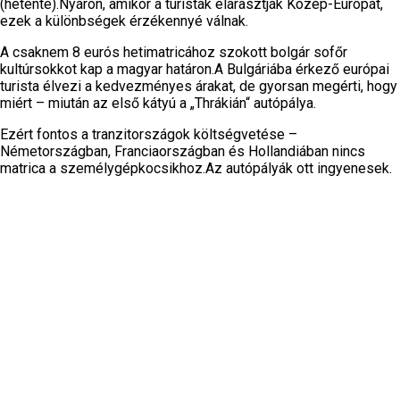
(hetente).Nyáron, amikor a turisták elárasztják Közép-Európát,
ezek a különbségek érzékennyé válnak.
A csaknem 8 eurós hetimatricához szokott bolgár sofőr
kultúrsokkot kap a magyar határon.A Bulgáriába érkező európai
turista élvezi a kedvezményes árakat, de gyorsan megérti, hogy
miért – miután az első kátyú a „Thrákián“ autópálya.
Ezért fontos a tranzitországok költségvetése –
Németországban, Franciaországban és Hollandiában nincs
matrica a személygépkocsikhoz.Az autópályák ott ingyenesek.