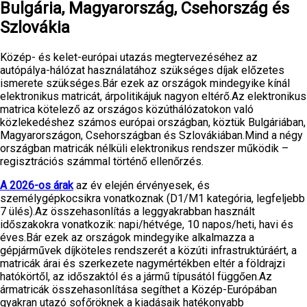
Bulgária, Magyarország, Csehország és
Szlovákia
Közép- és kelet-európai utazás megtervezéséhez az
autópálya-hálózat használatához szükséges díjak előzetes
ismerete szükséges.Bár ezek az országok mindegyike kínál
elektronikus matricát, árpolitikájuk nagyon eltérő.Az elektronikus
matrica kötelező az országos közúthálózatokon való
közlekedéshez számos európai országban, köztük Bulgáriában,
Magyarországon, Csehországban és Szlovákiában.Mind a négy
országban matricák nélküli elektronikus rendszer működik –
regisztrációs számmal történő ellenőrzés.
A 2026-os árak
az év elején érvényesek, és
személygépkocsikra vonatkoznak (D1/M1 kategória, legfeljebb
7 ülés).Az összehasonlítás a leggyakrabban használt
időszakokra vonatkozik: napi/hétvége, 10 napos/heti, havi és
éves.Bár ezek az országok mindegyike alkalmazza a
gépjárművek díjköteles rendszerét a közúti infrastruktúráért, a
matricák árai és szerkezete nagymértékben eltér a földrajzi
hatókörtől, az időszaktól és a jármű típusától függően.Az
ármatricák összehasonlítása segíthet a Közép-Európában
gyakran utazó sofőröknek a kiadásaik hatékonyabb