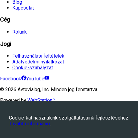
Blog
Kapcsolat
Cég
Rólunk
Jogi
Felhasználási feltételek
Adatvédelmi nyilatkozat
Cookie-szabályzat
Facebook
YouTube
©
2026
Avtovia.bg, Inc. Minden jog fenntartva.
Powered by
WebStation™
Cookie-kat használunk szolgáltatásaink fejlesztéséhez.
További információ
.