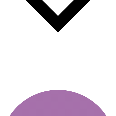
Havi matrica – előnyök és
alkalmazások.Árak