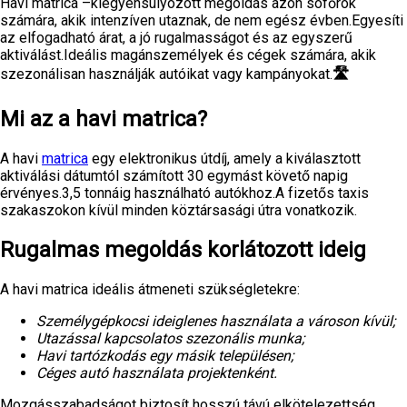
Havi matrica –kiegyensúlyozott megoldás azon sofőrök
számára, akik intenzíven utaznak, de nem egész évben.Egyesíti
az elfogadható árat, a jó rugalmasságot és az egyszerű
aktiválást.Ideális magánszemélyek és cégek számára, akik
szezonálisan használják autóikat vagy kampányokat.
🛣️
Mi az a havi matrica?
A havi
matrica
egy elektronikus útdíj, amely a kiválasztott
aktiválási dátumtól számított 30 egymást követő napig
érvényes.3,5 tonnáig használható autókhoz.A fizetős taxis
szakaszokon kívül minden köztársasági útra vonatkozik.
Rugalmas megoldás korlátozott ideig
A havi matrica ideális átmeneti szükségletekre:
Személygépkocsi ideiglenes használata a városon kívül
;
Utazással kapcsolatos szezonális munka
;
Havi tartózkodás egy másik településen
;
Céges autó használata projektenként
.
Mozgásszabadságot biztosít hosszú távú elkötelezettség