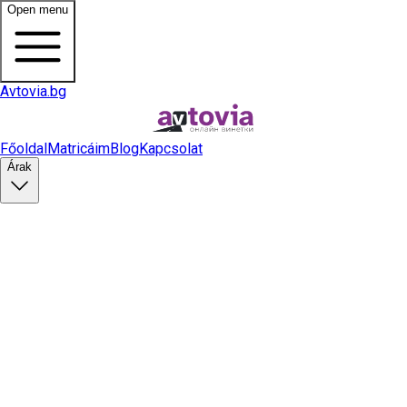
Open menu
Avtovia.bg
Főoldal
Matricáim
Blog
Kapcsolat
Árak
Matrica vásárlás