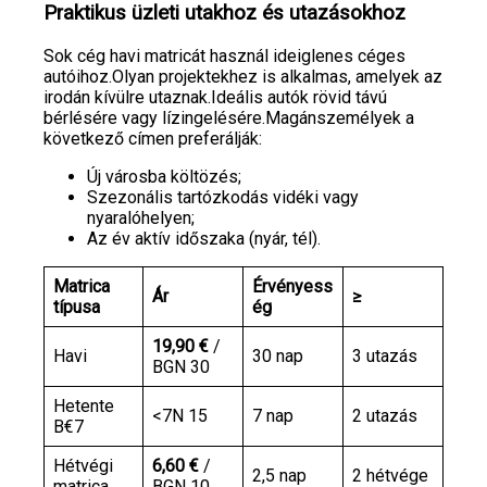
Praktikus üzleti utakhoz és utazásokhoz
Sok cég havi matricát használ ideiglenes céges
autóihoz.Olyan projektekhez is alkalmas, amelyek az
irodán kívülre utaznak.Ideális autók rövid távú
bérlésére vagy lízingelésére.Magánszemélyek a
következő címen preferálják:
Új városba költözés;
Szezonális tartózkodás vidéki vagy
nyaralóhelyen;
Az év aktív időszaka (nyár, tél).
Matrica
Érvényess
Ár
≥
típusa
ég
19,90 €
/
Havi
30 nap
3 utazás
BGN 30
Hetente
<7N 15
7 nap
2 utazás
B€7
Hétvégi
6,60 €
/
2,5 nap
2 hétvége
matrica
BGN 10