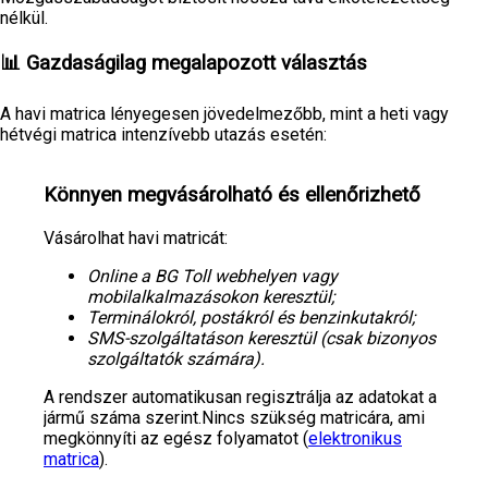
nélkül.
📊 Gazdaságilag megalapozott választás
A havi matrica lényegesen jövedelmezőbb, mint a heti vagy
hétvégi matrica intenzívebb utazás esetén:
Könnyen megvásárolható és ellenőrizhető
Vásárolhat havi matricát:
Online a BG Toll webhelyen vagy
mobilalkalmazásokon keresztül
;
Terminálokról, postákról és benzinkutakról
;
SMS-szolgáltatáson keresztül (csak bizonyos
szolgáltatók számára)
.
A rendszer automatikusan regisztrálja az adatokat a
jármű száma szerint.Nincs szükség matricára, ami
megkönnyíti az egész folyamatot (
elektronikus
matrica
).