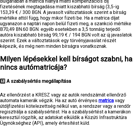
Bulgáriában a matrica hiánya miatti kompenzációs díj
fizetésének megtagadása miatt kiszabható bírság (3,5-ig
153,39 € / 300 BGN. A javasolt változtatások szerint a bírság
mértéke attól függ, hogy mikor fizeti be. Ha a matrica díjat
ugyanazon a naptári napon belül fizeti meg, a szankció mértéke
B70,49 BN.60 BGN. egyéb esetekben a 3,5 tonnáig terjedő
autóra kiszabható bírság 99,19 € / 194 BGN volt az új javaslatok
szerint. Ezek a változtatások egy törvényjavaslat részét
képezik, és még nem minden bírságra vonatkoznak.
Milyen lépésekkel kell bírságot szabni, ha
nincs autómatricája?
1️⃣ A szabálysértés megállapítása
Az ellenőrzést a KRESZ vagy az autók rendszámát ellenőrző
automata kamerák végzik. Ha az autó érvényes
matrica
vagy
útdíjfizetési kötelezettség nélkül van, a rendszer vagy a rendőr
regisztrálja a szabálysértést. Ha a szabálysértést a kamerákon
keresztül rögzítik, az adatokat elküldik a Közúti Infrastruktúra
Ügynökséghez (API), amely értesítést küld.