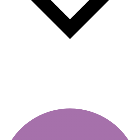
Mennyi a bírság, ha nincs
járműmatricája?