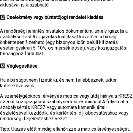
aktusával is kiszabható.
4️⃣ Cselekmény vagy büntetőjogi rendelet kiadása
A rendőrségi jelentés hivatalos dokumentum, amely igazolja a
szabálysértést.Az igazolás kiállítását követően a bírság
önkéntesen fizethető (egy bizonyos időn belüli kifizetés
esetén gyakran 5-10%-os mérsékléssel), vagy közigazgatási
bírósághoz fordulhat.
5️⃣ Véglegesítése
Ha a bírságot nem fizetik ki, és nem fellebbeznek, akkor
kötelezővé válik.
A személygépkocsi érvényes matrica vagy útdíj hiánya a KRESZ
szerint közigazgatási szabálysértésnek minősül.A folyamat a
szabálysértés KRESZ vagy automata kamerák általi
észlelésével kezdődik, és kártérítési díj kibocsátásához vagy
rendőrségi feljelentéshez vezet.
Tipp: Utazás előtt mindig ellenőrizze a matrica érvényességét,