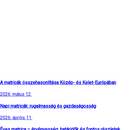
Legfrissebb cikkek
A matricák összehasonlítása Közép- és Kelet-Európában
2026. május 12.
Napi matricák: rugalmasság és gazdaságosság
2026. április 11.
Éves matrica – érvényesség, határidők és fontos részletek