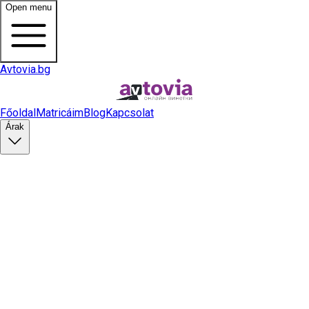
Open menu
Avtovia.bg
Főoldal
Matricáim
Blog
Kapcsolat
Árak
Matrica vásárlás