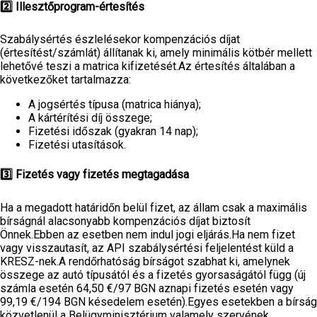
2️⃣ Illesztőprogram-értesítés
Szabálysértés észlelésekor kompenzációs díjat
(értesítést/számlát) állítanak ki, amely minimális kötbér mellett
lehetővé teszi a matrica kifizetését.Az értesítés általában a
következőket tartalmazza:
A jogsértés típusa (matrica hiánya);
A kártérítési díj összege;
Fizetési időszak (gyakran 14 nap);
Fizetési utasítások.
3️⃣ Fizetés vagy fizetés megtagadása
Ha a megadott határidőn belül fizet, az állam csak a maximális
bírságnál alacsonyabb kompenzációs díjat biztosít
Önnek.Ebben az esetben nem indul jogi eljárás.Ha nem fizet
vagy visszautasít, az API szabálysértési feljelentést küld a
KRESZ-nek.A rendőrhatóság bírságot szabhat ki, amelynek
összege az autó típusától és a fizetés gyorsaságától függ (új
számla esetén 64,50 €/97 BGN aznapi fizetés esetén vagy
99,19 €/194 BGN késedelem esetén).Egyes esetekben a bírság
közvetlenül a Belügyminisztérium valamely szervének