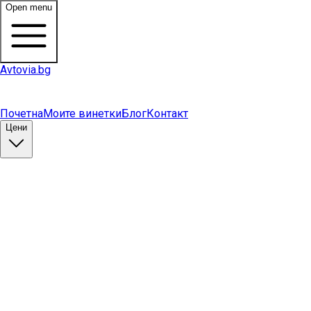
Open menu
Avtovia.bg
Почетна
Моите винетки
Блог
Контакт
Цени
Купи винетка