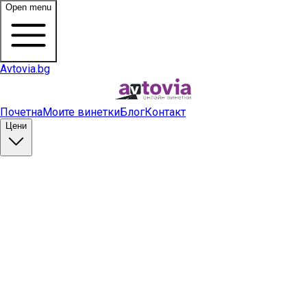
Open menu
Avtovia.bg
Почетна
Моите винетки
Блог
Контакт
Цени
Купи винетка