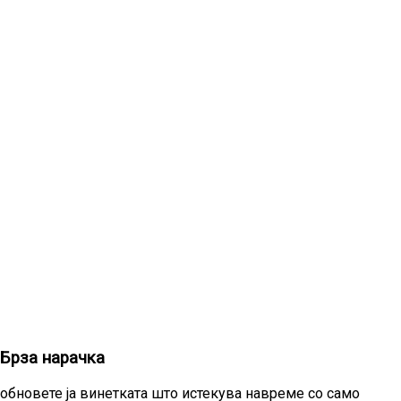
Брза нарачка
обновете ја винетката што истекува навреме со само