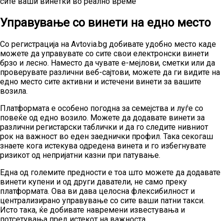
сите ваши винетки во реално време
Управување со винети на едно место
Со регистрација на Avtovia.bg добивате удобно место каде
можете да управувате со сите свои електронски винети
брзо и лесно. Наместо да чувате е-мејлови, сметки или да
проверувате различни веб-сајтови, можете да ги видите на
едно место сите активни и истечени винети за вашите
возила.
Платформата е особено погодна за семејства и луѓе со
повеќе од едно возило. Можете да додавате винети за
различни регистарски таблички и да го следите нивниот
рок на важност во еден заеднички профил. Така секогаш
знаете кога истекува одредена винета и го избегнувате
ризикот од непријатни казни при патување.
Една од големите предности е тоа што можете да додавате
винети купени и од други даватели, не само преку
платформата. Ова ви дава целосна флексибилност и
централизирано управување со сите ваши патни такси.
Исто така, ќе добивате навремени известувања и
потсетувања пред истекот на важноста.