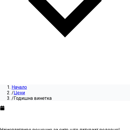
Начало
/
Цени
/
Годишна винетка
Годишна винетка
за
2026
Најисплатливо решение за сите што патуваат редовно!