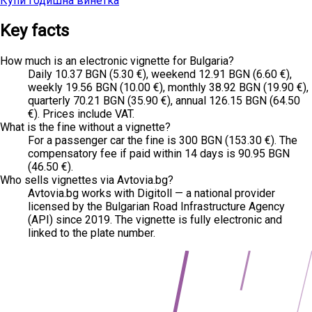
Купи годишна винетка
Сите цени
Key facts
How much is an electronic vignette for Bulgaria?
Daily 10.37 BGN (5.30 €), weekend 12.91 BGN (6.60 €),
weekly 19.56 BGN (10.00 €), monthly 38.92 BGN (19.90 €),
quarterly 70.21 BGN (35.90 €), annual 126.15 BGN (64.50
€). Prices include VAT.
What is the fine without a vignette?
For a passenger car the fine is 300 BGN (153.30 €). The
compensatory fee if paid within 14 days is 90.95 BGN
(46.50 €).
Who sells vignettes via Avtovia.bg?
Avtovia.bg works with Digitoll — a national provider
licensed by the Bulgarian Road Infrastructure Agency
(API) since 2019. The vignette is fully electronic and
linked to the plate number.