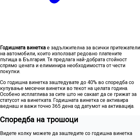
Годишната винетка
е задължителна за всички притежатели
на автомобили, които използват редовно платените
пътища в България. Тя предлага най-добрата стойност
спрямо цената и елиминира необходимостта от чести
покупки.
Со годишна винетка заштедувате до 40% во споредба со
купување месечни винетки во текот на целата година.
Особено исплатлива за сите што не сакаат да се грижат за
статусот на винетката. Годишната винетка се активира
веднаш и важи точно 365 дена од датумот на активација.
Споредба на трошоци
Видете колку можете да заштедите со годишна винетка