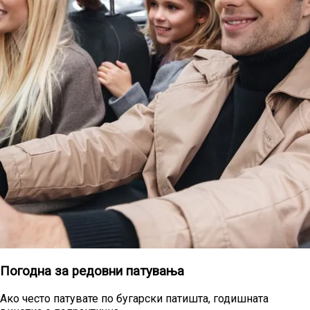
Погодна за редовни патувања
Ако често патувате по бугарски патишта, годишната