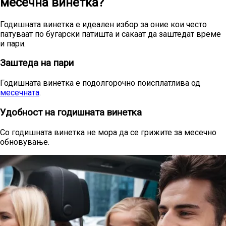
месечна винетка?
Годишната винетка е идеален избор за оние кои често
патуваат по бугарски патишта и сакаат да заштедат време
и пари.
Заштеда на пари
Годишната винетка е подолгорочно поисплатлива од
месечната
.
Удобност на годишната винетка
Со годишната винетка не мора да се грижите за месечно
обновување.