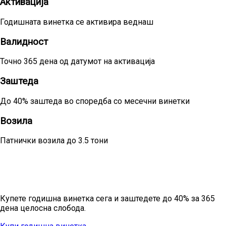
Активација
Годишната винетка се активира веднаш
Валидност
Точно 365 дена од датумот на активација
Заштеда
До 40% заштеда во споредба со месечни винетки
Возила
Патнички возила до 3.5 тони
Подготвени за цела година безгрижно
патување?
Купете годишна винетка сега и заштедете до 40% за 365
дена целосна слобода.