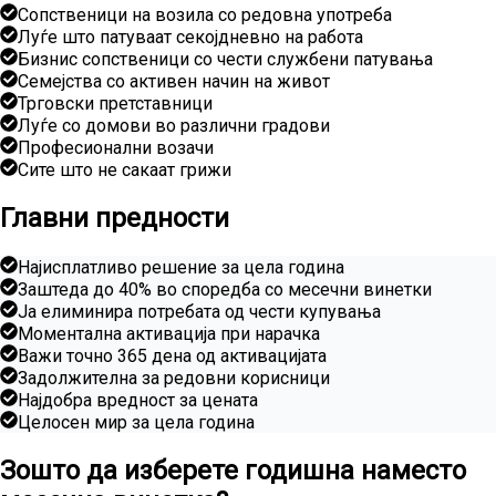
Сопственици на возила со редовна употреба
Луѓе што патуваат секојдневно на работа
Бизнис сопственици со чести службени патувања
Семејства со активен начин на живот
Трговски претставници
Луѓе со домови во различни градови
Професионални возачи
Сите што не сакаат грижи
Главни предности
Најисплатливо решение за цела година
Заштеда до 40% во споредба со месечни винетки
Ја елиминира потребата од чести купувања
Моментална активација при нарачка
Важи точно 365 дена од активацијата
Задолжителна за редовни корисници
Најдобра вредност за цената
Целосен мир за цела година
Зошто да изберете годишна наместо