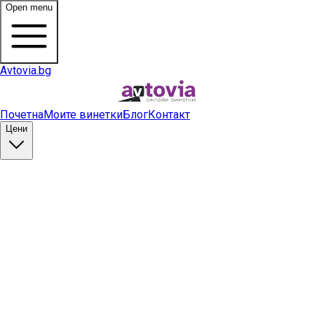
Open menu
Avtovia.bg
Почетна
Моите винетки
Блог
Контакт
Цени
Купи винетка