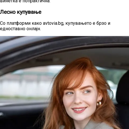
винетка е попрактична.
Лесно купување
Со платформи како avtovia.bg, купувањето е брзо и
едноставно онлајн.