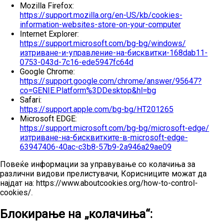
Mozilla Firefox:
https://support.mozilla.org/en-US/kb/cookies-
information-websites-store-on-your-computer
Internet Explorer:
https://support.microsoft.com/bg-bg/windows/
изтриване-и-управление-на-бисквитки-168dab11-
0753-043d-7c16-ede5947fc64d
Google Chrome:
https://support.google.com/chrome/answer/95647?
co=GENIE.Platform%3DDesktop&hl=bg
Safari:
https://support.apple.com/bg-bg/HT201265
Microsoft EDGE:
https://support.microsoft.com/bg-bg/microsoft-edge/
изтриване-на-бисквитките-в-microsoft-edge-
63947406-40ac-c3b8-57b9-2a946a29ae09
Повеќе информации за управување со колачиња за
различни видови прелистувачи, Корисниците можат да
најдат на: https://www.aboutcookies.org/how-to-control-
cookies/.
Блокирање на „колачиња“: