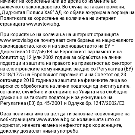
начинот на користење или во врска со измените во
важечкото законодавство. Во случај на такви промени,
„Диджитал Полиси Хаб“ АД ќе објави ажурирана верзија на
Политиката за користење на колачиња на интернет
страницата www.avtovia.bg.
При користење на колачиња на интернет страницата
www.avtovia.bg се почитуваат сите барања на националното
законодавство, како и на законодавството на ЕУ –
Директива 2002/58/ЕЗ на Европскиот парламент и на
Советот од 12 јули 2002 година за обработка на лични
податоци и заштита на правото на приватност во секторот
на електронските комуникации, заедно со Регулатива (ЕУ)
2018/1725 на Европскиот парламент и на Советот од 23
октомври 2018 година за заштита на физичките лица во
врска со обработката на лични податоци од институциите,
органите, службите и агенциите на Унијата и за слободно
движење на таквите податоци и за укинување на
Регулатива (ЕЗ) бр. 45/2001 и Одлука бр. 1247/2002/ЕЗ.
Оваа политика има за цел да ги запознае корисниците на
веб-страницата www.avtovia.bg со колачињата што се
користат, нивната намена и ефектот врз корисниците,
доколку дозволат нивна употреба.