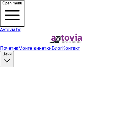
Open menu
Avtovia.bg
Почетна
Моите винетки
Блог
Контакт
Цени
Купи винетка