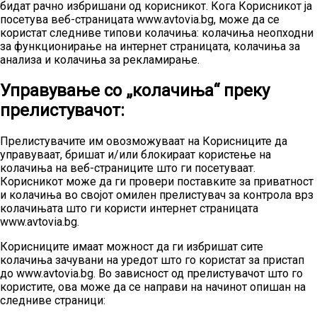
бидат рачно избришани од корисникот. Кога Корисникот ја
посетува веб-страницата www.avtovia.bg, може да се
користат следниве типови колачиња: колачиња неопходни
за функционирање на интернет страницата, колачиња за
анализа и колачиња за рекламирање.
Управување со „колачиња“ преку
прелистувачот:
Прелистувачите им овозможуваат на Корисниците да
управуваат, бришат и/или блокираат користење на
колачиња на веб-страниците што ги посетуваат.
Корисникот може да ги провери поставките за приватност
и колачиња во својот омилен прелистувач за контрола врз
колачињата што ги користи интернет страницата
www.avtovia.bg.
Корисниците имаат можност да ги избришат сите
колачиња зачувани на уредот што го користат за пристап
до www.avtovia.bg. Во зависност од прелистувачот што го
користите, ова може да се направи на начинот опишан на
следниве страници: