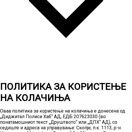
ПОЛИТИКА ЗА КОРИСТЕЊЕ
НА КОЛАЧИЊА
Оваа политика за користење на колачиња е донесена од
„Диджитал Полиси Хаб“ АД, ЕДБ 207623030 (во
понатамошниот текст „Друштвото“ или „ДПХ“ АД), со
седиште и адреса на управување: Скопје, п.к. 1113, р-н