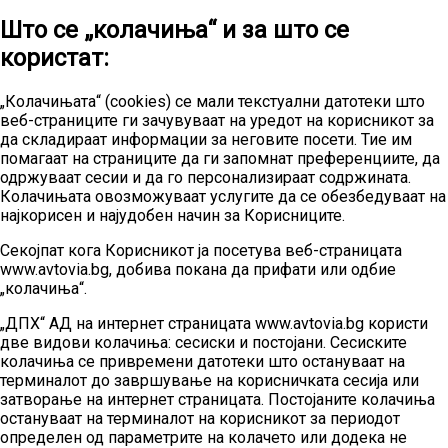
Што се „колачиња“ и за што се
користат:
„Колачињата“ (cookies) се мали текстуални датотеки што
веб-страниците ги зачувуваат на уредот на корисникот за
да складираат информации за неговите посети. Тие им
помагаат на страниците да ги запомнат преференциите, да
одржуваат сесии и да го персонализираат содржината.
Колачињата овозможуваат услугите да се обезбедуваат на
најкорисен и најудобен начин за Корисниците.
Секојпат кога Корисникот ја посетува веб-страницата
www.avtovia.bg, добива покана да прифати или одбие
„колачиња“.
„ДПХ“ АД на интернет страницата www.avtovia.bg користи
две видови колачиња: сесиски и постојани. Сесиските
колачиња се привремени датотеки што остануваат на
терминалот до завршување на корисничката сесија или
затворање на интернет страницата. Постојаните колачиња
остануваат на терминалот на корисникот за периодот
определен од параметрите на колачето или додека не