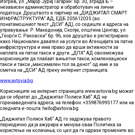
Изгрев, ул. „Мајор Јуриј Гагарин“ бр. 30, зграда Б –
независен администратор и обработувач на лични
податоци. Друштвото е партнер на „ДИДЖИТАЛ СМАРТ
ИНФРАСТРУКТУРА“ АД, ЕДБ 205612035 (во
понатамошниот текст „ДСИ“ АД), со седиште и адреса на
управување: Р. Македонија, Скопје, општина Центар, ул.
„Георги С. Раковски“ бр. 96, кое друштво е регистрирано
како Национален давател на услуги во Агенцијата за патна
инфраструктура и има право да врши активности за
наплата на патни такси и други. „ДПХ“ АД овозможува
корисниците да плаќаат вињетни такси, компензациски
такси и такси „максимален тол за денот“ од име и за
сметка на „ДСИ“ АД преку интернет страницата.
www.avtovia.bg
.
Корисниците на интернет страницата www.avtovia.bg можат
да се обратат до „Диджитал Полиси Хаб“ АД на
горенаведената адреса, на телефон: +359876995177 или на
следната е-пошта: hello@avtovia.bg
„Диджитал Полиси Хаб“ АД го задржува правото
периодично да ја ажурира и менува оваа Политика за
користење на колачиња, со цел да ги одрази промените во