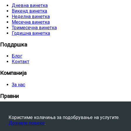
Дневна винетка
Викенд винетка
Неделна винетка
Месечна винетка
Тримесечна винетка
Годишна винетка
Поддршка
Блог
Контакт
Компанија
За нас
Правни
Општи услови
Политика за приватност
Користиме колачиња за подобрување на услугите.
Политика за колачиња
Дознајте повеќе
.
Facebook
YouTube