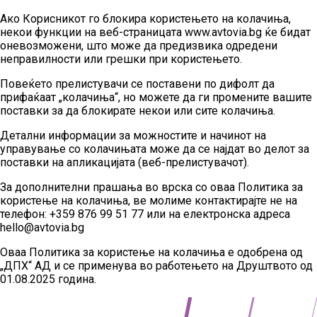
Ако Корисникот го блокира користењето на колачиња,
некои функции на веб-страницата www.avtovia.bg ќе бидат
оневозможени, што може да предизвика одредени
неправилности или грешки при користењето.
Повеќето прелистувачи се поставени по дифолт да
прифаќаат „колачиња“, но можете да ги промените вашите
поставки за да блокирате некои или сите колачиња.
Детални информации за можностите и начинот на
управување со колачињата може да се најдат во делот за
поставки на апликацијата (веб-прелистувачот).
За дополнителни прашања во врска со оваа Политика за
користење на колачиња, ве молиме контактирајте не на
телефон: +359 876 99 51 77 или на електронска адреса
hello@avtovia.bg
Оваа Политика за користење на колачиња е одобрена од
„ДПХ“ АД и се применува во работењето на Друштвото од
01.08.2025 година.