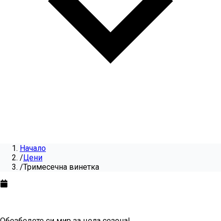
Начало
/
Цени
/
Тримесечна винетка
Тримесечна винетка
за
2026
Обезбедете си мир за цела сезона!