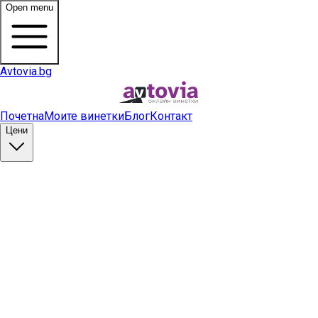
Open menu
Avtovia.bg
Почетна
Моите винетки
Блог
Контакт
Цени
Купи винетка