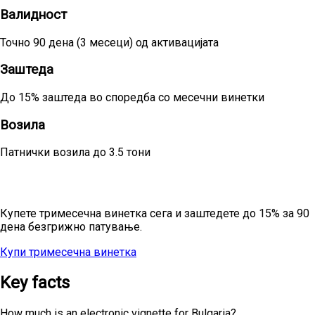
Валидност
Точно 90 дена (3 месеци) од активацијата
Заштеда
До 15% заштеда во споредба со месечни винетки
Возила
Патнички возила до 3.5 тони
Планирате сезонски патувања?
Купете тримесечна винетка сега и заштедете до 15% за 90
дена безгрижно патување.
Купи тримесечна винетка
Сите цени
Key facts
How much is an electronic vignette for Bulgaria?