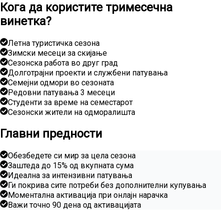
Кога да користите тримесечна
винетка?
Летна туристичка сезона
Зимски месеци за скијање
Сезонска работа во друг град
Долготрајни проекти и службени патувања
Семејни одмори во сезоната
Редовни патувања 3 месеци
Студенти за време на семестарот
Сезонски жители на одморалишта
Главни предности
Обезбедете си мир за цела сезона
Заштеда до 15% од вкупната сума
Идеална за интензивни патувања
Ги покрива сите потреби без дополнителни купувања
Моментална активација при онлајн нарачка
Важи точно 90 дена од активацијата