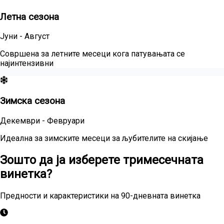
Летна сезона
Јуни - Август
Совршена за летните месеци кога патувањата се
најинтензивни
Зимска сезона
Декември - Февруари
Идеална за зимските месеци за љубителите на скијање
Зошто да ја изберете тримесечната
винетка?
Предности и карактеристики на 90-дневната винетка