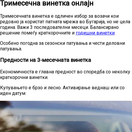
Тримесечна винетка онлајн
Тримесечната винетка е одличен избор за возачи кои
редовно ја користат патната мрежа во Бугарија, но не цела
година. Важи 3 последователни месеци. Балансирано
решение помеѓу краткорочните и
годишни винетки
.
Особено погодна за сезонски патувања и чести деловни
патувања.
Предности на 3-месечната винетка
Економичноста е главна предност во споредба со неколку
краткорочни винетки.
Купувањето е брзо и лесно. Активирање веднаш или со
иден датум.