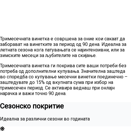
Тримесечната винетка е совршена за оние кои сакаат да
заборават на винетките за период од 90 дена. Идеална за
летната сезона кога патувањата се најинтензивни, или за
зимските месеци за љубителите на скијање.
Тримесечната винетка ги покрива сите ваши потреби без
потреба од дополнителни купувања. Значителна заштеда
во споредба со купување месечни винетки поединечно –
заштедувате до 15% од вкупната сума при избор на
тримесечен период. Се активира веднаш при онлајн
нарачка и важи точно 90 дена.
Сезонско покритие
Идеална за различни сезони во годината