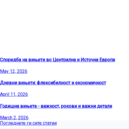
Последни статии
Споредба на вињети во Централна и Источна Европа
May 12, 2026
Дневни вињети: флексибилност и економичност
April 11, 2026
Годишна вињета - важност, рокови и важни детали
March 2, 2026
Погледнете ги сите статии