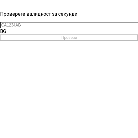
Проверка на вињетка
Проверете валидност за секунди
BG
Провери