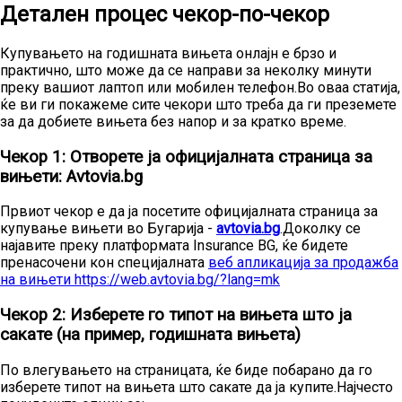
Детален процес чекор-по-чекор
Купувањето на годишната вињета онлајн е брзо и
практично, што може да се направи за неколку минути
преку вашиот лаптоп или мобилен телефон.Во оваа статија,
ќе ви ги покажеме сите чекори што треба да ги преземете
за да добиете вињета без напор и за кратко време.
Чекор 1: Отворете ја официјалната страница за
вињети: Avtovia.bg
Првиот чекор е да ја посетите официјалната страница за
купување вињети во Бугарија -
avtovia.bg
.Доколку се
најавите преку платформата Insurance BG, ќе бидете
пренасочени кон специјалната
веб апликација за продажба
на вињети https://web.avtovia.bg/?lang=mk
Чекор 2: Изберете го типот на вињета што ја
сакате (на пример, годишната вињета)
По влегувањето на страницата, ќе биде побарано да го
изберете типот на вињета што сакате да ја купите.Најчесто