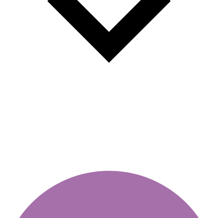
Годишна вињета: Лесно и
брзо купување