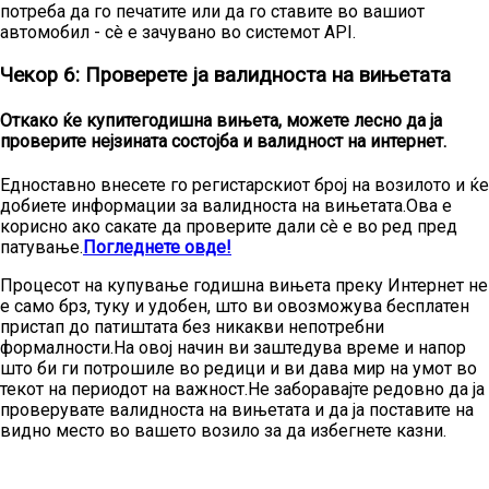
потреба да го печатите или да го ставите во вашиот
автомобил - сè е зачувано во системот API.
Чекор 6: Проверете ја валидноста на вињетата
Откако ќе купите
годишна вињета
, можете лесно да ја
проверите нејзината состојба и валидност на интернет.
Едноставно внесете го регистарскиот број на возилото и ќе
добиете информации за валидноста на вињетата.Ова е
корисно ако сакате да проверите дали сè е во ред пред
патување.
Погледнете овде!
Процесот на купување годишна вињета преку Интернет не
е само брз, туку и удобен, што ви овозможува бесплатен
пристап до патиштата без никакви непотребни
формалности.На овој начин ви заштедува време и напор
што би ги потрошиле во редици и ви дава мир на умот во
текот на периодот на важност.Не заборавајте редовно да ја
проверувате валидноста на вињетата и да ја поставите на
видно место во вашето возило за да избегнете казни.