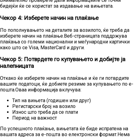
Внимателно проверете дали информациите се точни
бидејќи ќе се користат за издавање на вињетата.
Чекор 4: Изберете начин на плаќање
По пополнувањето на деталите за возилото, ќе треба да
изберете начин на плаќање.Веб-страницата поддржува
плаќања со големи национални и меѓународни картички
како што се Visa, MasterCard и други.
Чекор 5: Потврдете го купувањето и добијте ја
налепницата
Откако ќе изберете начин на плаќање и ќе ги потврдите
вашите податоци, ќе добиете резиме за купувањето по е-
пошта.Оваа информација вклучува:
Тип на вињета (годишен или друг)
Регистарски број на возило
Износ што треба да се плати
Период на важност
По успешното плаќање, вињетата ќе биде испратена на
вашата адреса за е-пошта во електронски формат.Нема