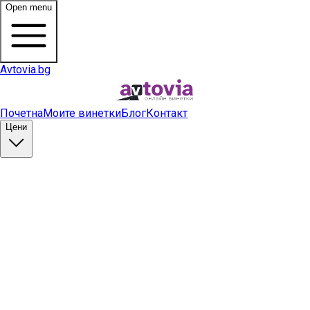
Open menu
Avtovia.bg
Почетна
Моите винетки
Блог
Контакт
Цени
Купи винетка