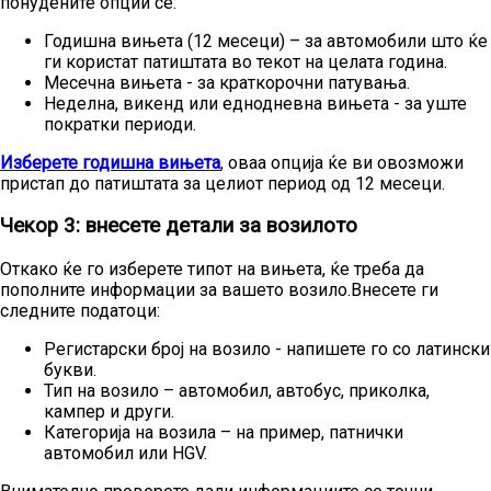
понудените опции се:
Годишна вињета (12 месеци) – за автомобили што ќе
ги користат патиштата во текот на целата година.
Месечна вињета - за краткорочни патувања.
Неделна, викенд или еднодневна вињета - за уште
пократки периоди.
Изберете годишна вињета
, оваа опција ќе ви овозможи
пристап до патиштата за целиот период од 12 месеци.
Чекор 3: внесете детали за возилото
Откако ќе го изберете типот на вињета, ќе треба да
пополните информации за вашето возило.Внесете ги
следните податоци:
Регистарски број на возило - напишете го со латински
букви.
Тип на возило – автомобил, автобус, приколка,
кампер и други.
Категорија на возила – на пример, патнички
автомобил или HGV.