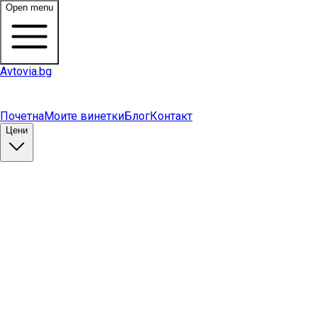
Open menu
Avtovia.bg
Почетна
Моите винетки
Блог
Контакт
Цени
Купи винетка