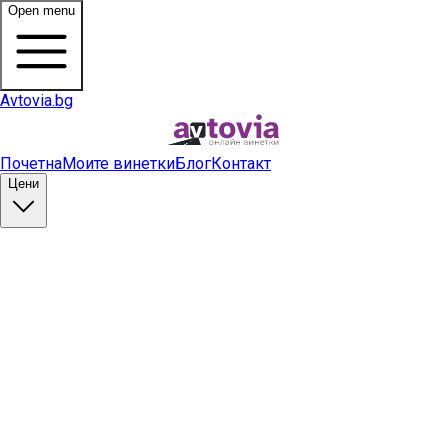
Open menu
Avtovia.bg
Почетна
Моите винетки
Блог
Контакт
Цени
Купи винетка