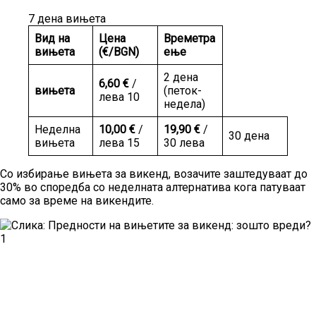
7 дена вињета
Вид на
Цена
Времетра
вињета
(€/BGN)
ење
2 дена
6,60 €
/
вињета
(петок-
лева 10
недела)
Неделна
10,00 €
/
19,90 €
/
30 дена
вињета
лева 15
30 лева
Со избирање вињета за викенд, возачите заштедуваат до
30% во споредба со неделната алтернатива кога патуваат
само за време на викендите.