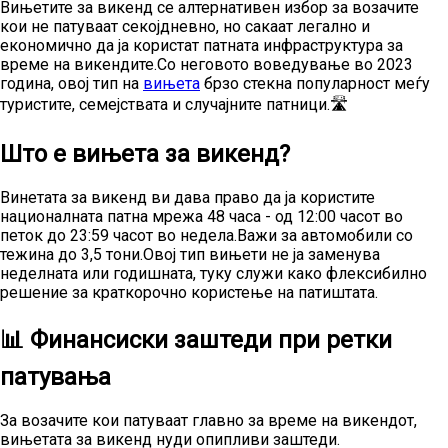
Вињетите за викенд се алтернативен избор за возачите
кои не патуваат секојдневно, но сакаат легално и
економично да ја користат патната инфраструктура за
време на викендите.Со неговото воведување во 2023
година, овој тип на
вињета
брзо стекна популарност меѓу
туристите, семејствата и случајните патници.🛣️
Што е вињета за викенд?
Винетата за викенд ви дава право да ја користите
националната патна мрежа 48 часа - од 12:00 часот во
петок до 23:59 часот во недела.Важи за автомобили со
тежина до 3,5 тони.Овој тип вињети не ја заменува
неделната или годишната, туку служи како флексибилно
решение за краткорочно користење на патиштата.
📊 Финансиски заштеди при ретки
патувања
За возачите кои патуваат главно за време на викендот,
вињетата за викенд нуди опипливи заштеди.