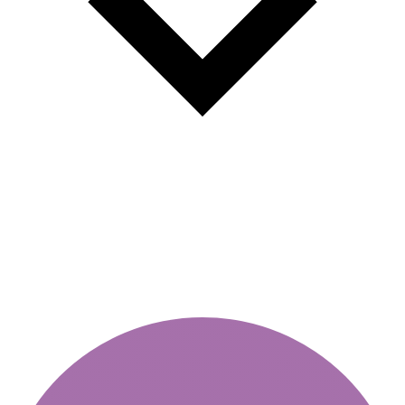
Предности на вињетите за
викенд: зошто вреди?