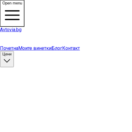
Open menu
Avtovia.bg
Почетна
Моите винетки
Блог
Контакт
Цени
Купи винетка