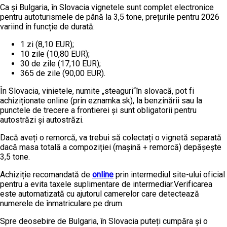
Ca și Bulgaria, în Slovacia vignetele sunt complet electronice
pentru autoturismele de până la 3,5 tone, prețurile pentru 2026
variind în funcție de durată:
1 zi (8,10 EUR);
10 zile (10,80 EUR);
30 de zile (17,10 EUR);
365 de zile (90,00 EUR).
În Slovacia, vinietele, numite „steaguri“în slovacă, pot fi
achiziționate online (prin eznamka.sk), la benzinării sau la
punctele de trecere a frontierei și sunt obligatorii pentru
autostrăzi și autostrăzi.
Dacă aveți o remorcă, va trebui să colectați o vignetă separată
dacă masa totală a compoziției (mașină + remorcă) depășește
3,5 tone.
Achiziție recomandată de
online
prin intermediul site-ului oficial
pentru a evita taxele suplimentare de intermediar.Verificarea
este automatizată cu ajutorul camerelor care detectează
numerele de înmatriculare pe drum.
Spre deosebire de Bulgaria, în Slovacia puteți cumpăra și o