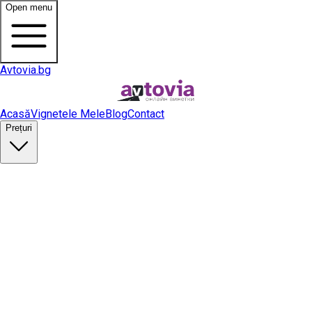
Open menu
Avtovia.bg
Acasă
Vignetele Mele
Blog
Contact
Prețuri
Cumpără vinietă