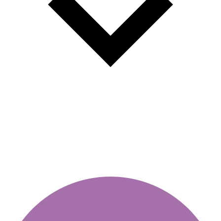
În Slovacia, vignetele sunt de
două ori mai scumpe