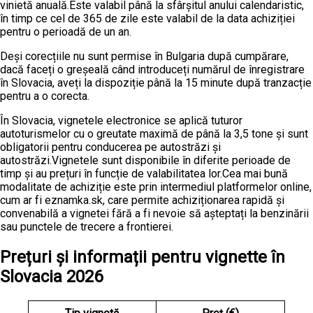
vinietă anuală.Este valabil până la sfârșitul anului calendaristic,
în timp ce cel de 365 de zile este valabil de la data achiziției
pentru o perioadă de un an.
Deși corecțiile nu sunt permise în Bulgaria după cumpărare,
dacă faceți o greșeală când introduceți numărul de înregistrare
în Slovacia, aveți la dispoziție până la 15 minute după tranzacție
pentru a o corecta.
În Slovacia, vignetele electronice se aplică tuturor
autoturismelor cu o greutate maximă de până la 3,5 tone și sunt
obligatorii pentru conducerea pe autostrăzi și
autostrăzi.Vignetele sunt disponibile în diferite perioade de
timp și au prețuri în funcție de valabilitatea lor.Cea mai bună
modalitate de achiziție este prin intermediul platformelor online,
cum ar fi eznamka.sk, care permite achiziționarea rapidă și
convenabilă a vignetei fără a fi nevoie să așteptați la benzinării
sau punctele de trecere a frontierei.
Prețuri și informații pentru vignette în
Slovacia 2026