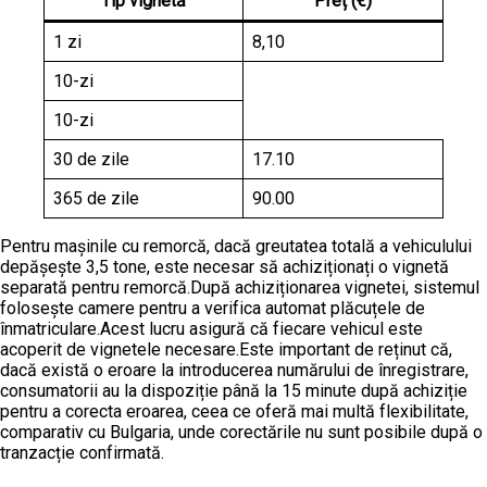
Tip vignetă
Preț (€)
1 zi
8,10
10-zi
10-zi
30 de zile
17.10
365 de zile
90.00
Pentru mașinile cu remorcă, dacă greutatea totală a vehiculului
depășește 3,5 tone, este necesar să achiziționați o vignetă
separată pentru remorcă.După achiziționarea vignetei, sistemul
folosește camere pentru a verifica automat plăcuțele de
înmatriculare.Acest lucru asigură că fiecare vehicul este
acoperit de vignetele necesare.Este important de reținut că,
dacă există o eroare la introducerea numărului de înregistrare,
consumatorii au la dispoziție până la 15 minute după achiziție
pentru a corecta eroarea, ceea ce oferă mai multă flexibilitate,
comparativ cu Bulgaria, unde corectările nu sunt posibile după o
tranzacție confirmată.