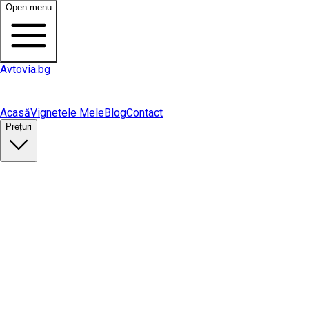
Open menu
Avtovia.bg
Acasă
Vignetele Mele
Blog
Contact
Prețuri
Cumpără vinietă