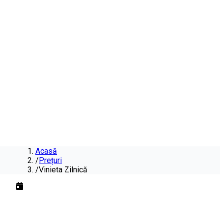
Acasă
/
Prețuri
/
Vinieta Zilnică
Vinieta Zilnică
pentru
2026