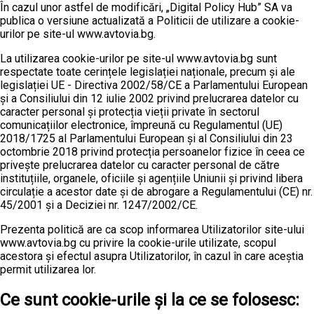
În cazul unor astfel de modificări, „Digital Policy Hub” SA va
publica o versiune actualizată a Politicii de utilizare a cookie-
urilor pe site-ul www.avtovia.bg.
La utilizarea cookie-urilor pe site-ul www.avtovia.bg sunt
respectate toate cerințele legislației naționale, precum și ale
legislației UE - Directiva 2002/58/CE a Parlamentului European
și a Consiliului din 12 iulie 2002 privind prelucrarea datelor cu
caracter personal și protecția vieții private în sectorul
comunicațiilor electronice, împreună cu Regulamentul (UE)
2018/1725 al Parlamentului European și al Consiliului din 23
octombrie 2018 privind protecția persoanelor fizice în ceea ce
privește prelucrarea datelor cu caracter personal de către
instituțiile, organele, oficiile și agențiile Uniunii și privind libera
circulație a acestor date și de abrogare a Regulamentului (CE) nr.
45/2001 și a Deciziei nr. 1247/2002/CE.
Prezenta politică are ca scop informarea Utilizatorilor site-ului
www.avtovia.bg cu privire la cookie-urile utilizate, scopul
acestora și efectul asupra Utilizatorilor, în cazul în care aceștia
permit utilizarea lor.
Ce sunt cookie-urile și la ce se folosesc: