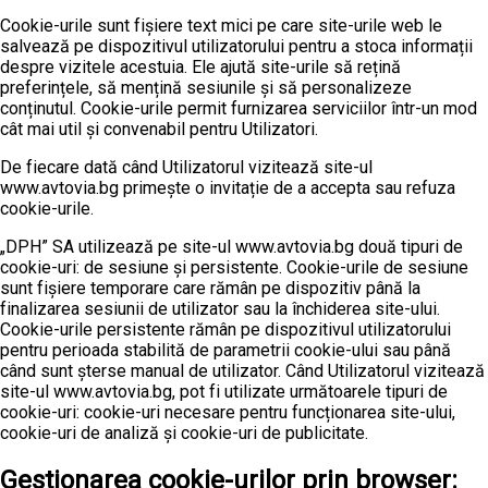
Cookie-urile sunt fișiere text mici pe care site-urile web le
salvează pe dispozitivul utilizatorului pentru a stoca informații
despre vizitele acestuia. Ele ajută site-urile să rețină
preferințele, să mențină sesiunile și să personalizeze
conținutul. Cookie-urile permit furnizarea serviciilor într-un mod
cât mai util și convenabil pentru Utilizatori.
De fiecare dată când Utilizatorul vizitează site-ul
www.avtovia.bg primește o invitație de a accepta sau refuza
cookie-urile.
„DPH” SA utilizează pe site-ul www.avtovia.bg două tipuri de
cookie-uri: de sesiune și persistente. Cookie-urile de sesiune
sunt fișiere temporare care rămân pe dispozitiv până la
finalizarea sesiunii de utilizator sau la închiderea site-ului.
Cookie-urile persistente rămân pe dispozitivul utilizatorului
pentru perioada stabilită de parametrii cookie-ului sau până
când sunt șterse manual de utilizator. Când Utilizatorul vizitează
site-ul www.avtovia.bg, pot fi utilizate următoarele tipuri de
cookie-uri: cookie-uri necesare pentru funcționarea site-ului,
cookie-uri de analiză și cookie-uri de publicitate.
Gestionarea cookie-urilor prin browser: