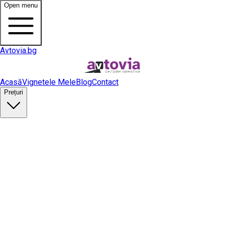
Open menu
Avtovia.bg
Acasă
Vignetele Mele
Blog
Contact
Prețuri
Cumpără vinietă