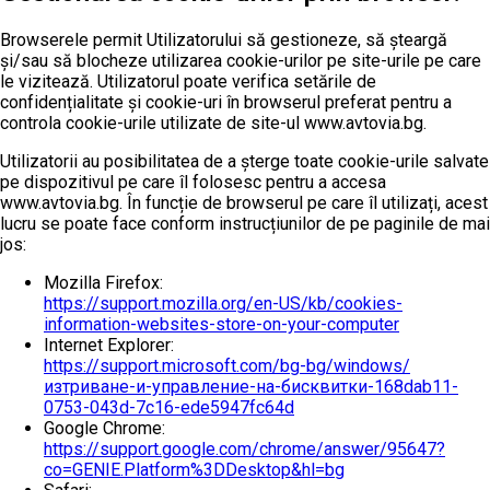
Browserele permit Utilizatorului să gestioneze, să șteargă
și/sau să blocheze utilizarea cookie-urilor pe site-urile pe care
le vizitează. Utilizatorul poate verifica setările de
confidențialitate și cookie-uri în browserul preferat pentru a
controla cookie-urile utilizate de site-ul www.avtovia.bg.
Utilizatorii au posibilitatea de a șterge toate cookie-urile salvate
pe dispozitivul pe care îl folosesc pentru a accesa
www.avtovia.bg. În funcție de browserul pe care îl utilizați, acest
lucru se poate face conform instrucțiunilor de pe paginile de mai
jos:
Mozilla Firefox:
https://support.mozilla.org/en-US/kb/cookies-
information-websites-store-on-your-computer
Internet Explorer:
https://support.microsoft.com/bg-bg/windows/
изтриване-и-управление-на-бисквитки-168dab11-
0753-043d-7c16-ede5947fc64d
Google Chrome:
https://support.google.com/chrome/answer/95647?
co=GENIE.Platform%3DDesktop&hl=bg