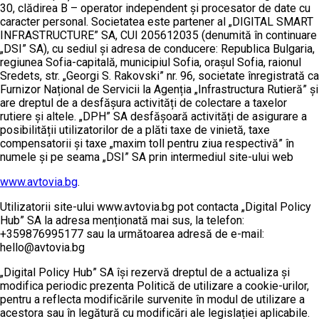
30, clădirea B – operator independent și procesator de date cu
caracter personal. Societatea este partener al „DIGITAL SMART
INFRASTRUCTURE” SA, CUI 205612035 (denumită în continuare
„DSI” SA), cu sediul și adresa de conducere: Republica Bulgaria,
regiunea Sofia-capitală, municipiul Sofia, orașul Sofia, raionul
Sredets, str. „Georgi S. Rakovski” nr. 96, societate înregistrată ca
Furnizor Național de Servicii la Agenția „Infrastructura Rutieră” și
are dreptul de a desfășura activități de colectare a taxelor
rutiere și altele. „DPH” SA desfășoară activități de asigurare a
posibilității utilizatorilor de a plăti taxe de vinietă, taxe
compensatorii și taxe „maxim toll pentru ziua respectivă” în
numele și pe seama „DSI” SA prin intermediul site-ului web
www.avtovia.bg
.
Utilizatorii site-ului www.avtovia.bg pot contacta „Digital Policy
Hub” SA la adresa menționată mai sus, la telefon:
+359876995177 sau la următoarea adresă de e-mail:
hello@avtovia.bg
„Digital Policy Hub” SA își rezervă dreptul de a actualiza și
modifica periodic prezenta Politică de utilizare a cookie-urilor,
pentru a reflecta modificările survenite în modul de utilizare a
acestora sau în legătură cu modificări ale legislației aplicabile.