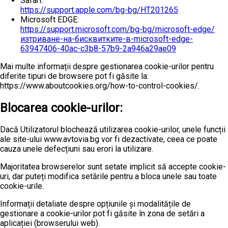
Safari:
https://support.apple.com/bg-bg/HT201265
Microsoft EDGE:
https://support.microsoft.com/bg-bg/microsoft-edge/
изтриване-на-бисквитките-в-microsoft-edge-
63947406-40ac-c3b8-57b9-2a946a29ae09
Mai multe informații despre gestionarea cookie-urilor pentru
diferite tipuri de browsere pot fi găsite la:
https://www.aboutcookies.org/how-to-control-cookies/.
Blocarea cookie-urilor:
Dacă Utilizatorul blochează utilizarea cookie-urilor, unele funcții
ale site-ului www.avtovia.bg vor fi dezactivate, ceea ce poate
cauza unele defecțiuni sau erori la utilizare.
Majoritatea browserelor sunt setate implicit să accepte cookie-
uri, dar puteți modifica setările pentru a bloca unele sau toate
cookie-urile.
Informații detaliate despre opțiunile și modalitățile de
gestionare a cookie-urilor pot fi găsite în zona de setări a
aplicației (browserului web).