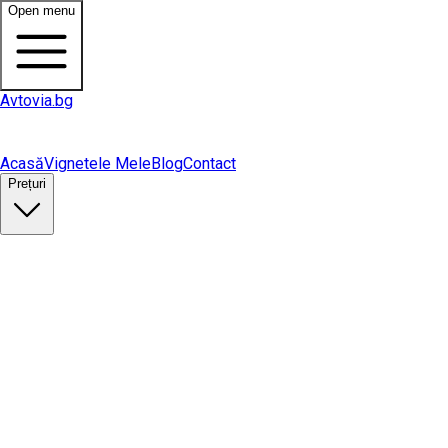
Open menu
Avtovia.bg
Acasă
Vignetele Mele
Blog
Contact
Prețuri
Cumpără vinietă