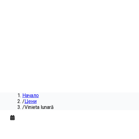
Начало
/
Цени
/
Vinieta lunară
Vinieta lunară
pentru
2026