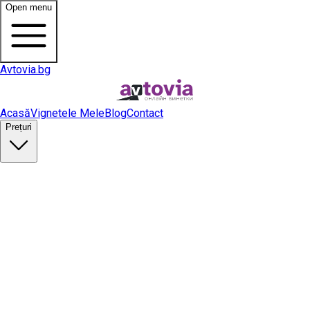
Open menu
Avtovia.bg
Acasă
Vignetele Mele
Blog
Contact
Prețuri
Cumpără vinietă