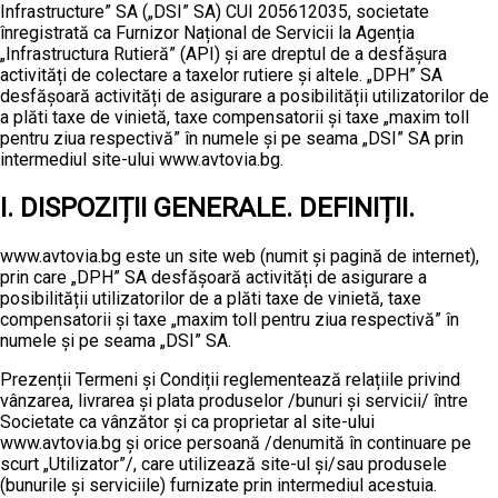
Infrastructure” SA („DSI” SA) CUI 205612035, societate
înregistrată ca Furnizor Național de Servicii la Agenția
„Infrastructura Rutieră” (API) și are dreptul de a desfășura
activități de colectare a taxelor rutiere și altele. „DPH” SA
desfășoară activități de asigurare a posibilității utilizatorilor de
a plăti taxe de vinietă, taxe compensatorii și taxe „maxim toll
pentru ziua respectivă” în numele și pe seama „DSI” SA prin
intermediul site-ului www.avtovia.bg.
I. DISPOZIȚII GENERALE. DEFINIȚII.
www.avtovia.bg este un site web (numit și pagină de internet),
prin care „DPH” SA desfășoară activități de asigurare a
posibilității utilizatorilor de a plăti taxe de vinietă, taxe
compensatorii și taxe „maxim toll pentru ziua respectivă” în
numele și pe seama „DSI” SA.
Prezenții Termeni și Condiții reglementează relațiile privind
vânzarea, livrarea și plata produselor /bunuri și servicii/ între
Societate ca vânzător și ca proprietar al site-ului
www.avtovia.bg și orice persoană /denumită în continuare pe
scurt „Utilizator”/, care utilizează site-ul și/sau produsele
(bunurile și serviciile) furnizate prin intermediul acestuia.