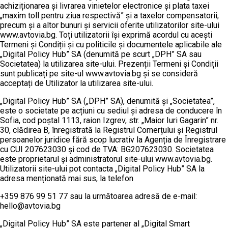
achiziționarea și livrarea vinietelor electronice și plata taxei
„maxim toll pentru ziua respectivă” și a taxelor compensatorii,
precum și a altor bunuri și servicii oferite utilizatorilor site-ului
www.avtovia.bg. Toți utilizatorii își exprimă acordul cu acești
Termeni și Condiții și cu politicile și documentele aplicabile ale
„Digital Policy Hub” SA (denumită pe scurt „DPH” SA sau
Societatea) la utilizarea site-ului. Prezenții Termeni și Condiții
sunt publicați pe site-ul www.avtovia.bg și se consideră
acceptați de Utilizator la utilizarea site-ului.
„Digital Policy Hub” SA („DPH” SA), denumită și „Societatea”,
este o societate pe acțiuni cu sediul și adresa de conducere în
Sofia, cod poștal 1113, raion Izgrev, str. „Maior Iuri Gagarin” nr.
30, clădirea B, înregistrată la Registrul Comerțului și Registrul
persoanelor juridice fără scop lucrativ la Agenția de Înregistrare
cu CUI 207623030 și cod de TVA: BG207623030. Societatea
este proprietarul și administratorul site-ului www.avtovia.bg.
Utilizatorii site-ului pot contacta „Digital Policy Hub” SA la
adresa menționată mai sus, la telefon
+359 876 99 51 77 sau la următoarea adresă de e-mail:
hello@avtovia.bg
„Digital Policy Hub” SA este partener al „Digital Smart