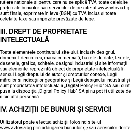
rutiere naționale și pentru care nu se aplică TVA, toate celelalte
prețuri ale bunurilor sau serviciilor de pe site-ul www.avtovia.bg
sunt finale, exprimate în leva (BGN) cu TVA inclus și toate
celelalte taxe sau impozite prevăzute de lege.
III. DREPT DE PROPRIETATE
INTELECTUALĂ
Toate elementele conținutului site-ului, inclusiv designul,
domeniul, denumirea, marca comercială, bazele de date, textele,
desenele, grafica, schițele, designul industrial și alte informații
sau elemente, reprezintă obiect de proprietate intelectuală în
sensul Legii dreptului de autor și drepturilor conexe, Legii
mărcilor și indicațiilor geografice și Legii designului industrial și
sunt proprietatea intelectuală a „Digital Policy Hub” SA sau sunt
puse la dispoziția „Digital Policy Hub” SA și nu pot fi utilizate de
nicio altă persoană.
IV. ACHIZIȚII DE BUNURI ȘI SERVICII
Utilizatorul poate efectua achiziții folosind site-ul
www.avtovia.bg prin adăugarea bunurilor și/sau serviciilor dorite