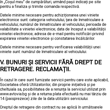
în „Coșul meu” de cumpărături, urmând pașii indicați pe site
pentru a finaliza și trimite comanda respectivă.
Datele minime necesare pentru achiziționarea unei viniete
electronice sunt: categoria vehiculului; țara de înmatriculare a
vehiculului; numărul de înmatriculare al vehiculului; perioada de
valabilitate a vinietei electronice; data de început a valabilității
vinietei electronice; adresa de e-mail pentru notificări privind
expirarea vinietei electronice și constatarea încălcărilor.
Datele minime necesare pentru verificarea valabilității unei
viniete sunt: numărul de înmatriculare al vehiculului.
V. BUNURI ȘI SERVICII FĂRĂ DREPT DE
RETRAGERE. RECLAMAȚII.
În cazul în care sunt furnizate servicii pentru care este aplicabil,
Societatea oferă Utilizatorilor, din proprie inițiativă și pe
cheltuiala sa, posibilitatea de a renunța la serviciul utilizat prin
www.avtovia.bg și de a returna plata efectuată nu mai târziu de
14 (paisprezece) zile de la data utilizării serviciului.
Dreptul de retragere din contract nu se aplică în următoarele