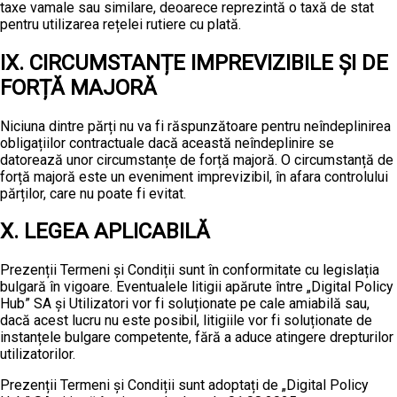
taxe vamale sau similare, deoarece reprezintă o taxă de stat
pentru utilizarea rețelei rutiere cu plată.
IX. CIRCUMSTANȚE IMPREVIZIBILE ȘI DE
FORȚĂ MAJORĂ
Niciuna dintre părți nu va fi răspunzătoare pentru neîndeplinirea
obligațiilor contractuale dacă această neîndeplinire se
datorează unor circumstanțe de forță majoră. O circumstanță de
forță majoră este un eveniment imprevizibil, în afara controlului
părților, care nu poate fi evitat.
X. LEGEA APLICABILĂ
Prezenții Termeni și Condiții sunt în conformitate cu legislația
bulgară în vigoare. Eventualele litigii apărute între „Digital Policy
Hub” SA și Utilizatori vor fi soluționate pe cale amiabilă sau,
dacă acest lucru nu este posibil, litigiile vor fi soluționate de
instanțele bulgare competente, fără a aduce atingere drepturilor
utilizatorilor.
Prezenții Termeni și Condiții sunt adoptați de „Digital Policy