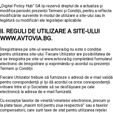
„Digital Policy Hub” SA își rezervă dreptul de a actualiza și
modifica periodic prezenții Termeni și Condiții, pentru a reflecta
modificările survenite în modul de utilizare a site-ului sau în
legătură cu modificări ale legislației aplicabile.
II. REGULI DE UTILIZARE A SITE-ULUI
WWW.AVTOVIA.BG.
Înregistrarea pe site-ul www.avtovia.bg nu este o condiție
pentru utilizarea site-ului. Fiecare Utilizator are posibilitatea de
a se înregistra pe site-ul www.avtovia.bg completând formularul
electronic de înregistrare și exprimându-și acordul cu prezenții
Termeni și Condiții.
Fiecare Utilizator trebuie să furnizeze o adresă de e-mail validă
pentru corespondență și își dă acordul ca orice corespondență
viitoare între el și Societate să se desfășoare pe cale
electronică la adresa de e-mail furnizată.
Cu excepția taxelor de vinietă/vinietelor electronice, precum și
la plata taxei „maxim toll pentru ziua respectivă” sau a taxelor
compensatorii, care sunt taxe de stat pentru utilizarea rețelei