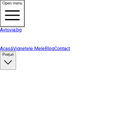
Open menu
Avtovia.bg
Acasă
Vignetele Mele
Blog
Contact
Prețuri
Cumpără vinietă