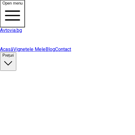
Open menu
Avtovia.bg
Acasă
Vignetele Mele
Blog
Contact
Prețuri
Cumpără vinietă