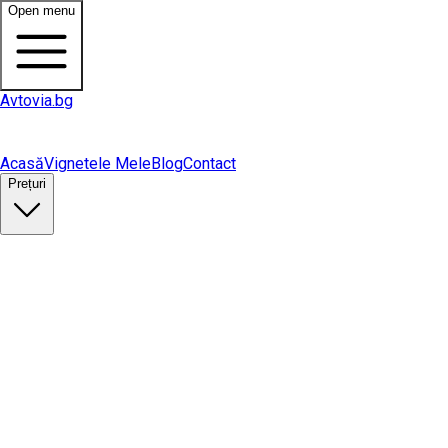
Open menu
Avtovia.bg
Acasă
Vignetele Mele
Blog
Contact
Prețuri
Cumpără vinietă