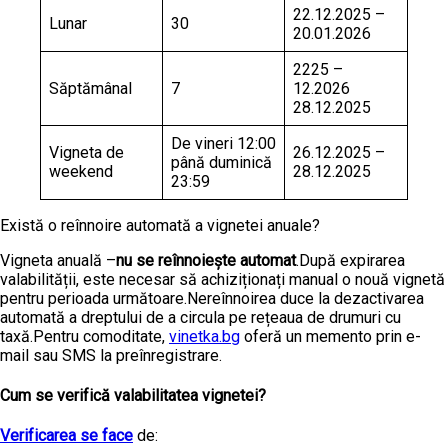
22.12.2025 –
Lunar
30
20.01.2026
2225 –
Săptămânal
7
12.2026
28.12.2025
De vineri 12:00
Vigneta de
26.12.2025 –
până duminică
weekend
28.12.2025
23:59
Există o reînnoire automată a vignetei anuale?
Vigneta anuală –
nu se reînnoiește automat
.După expirarea
valabilității, este necesar să achiziționați manual o nouă vignetă
pentru perioada următoare.Nereînnoirea duce la dezactivarea
automată a dreptului de a circula pe rețeaua de drumuri cu
taxă.Pentru comoditate,
vinetka.bg
oferă un memento prin e-
mail sau SMS la preînregistrare.
Cum se verifică valabilitatea vignetei?
Verificarea se face
de: