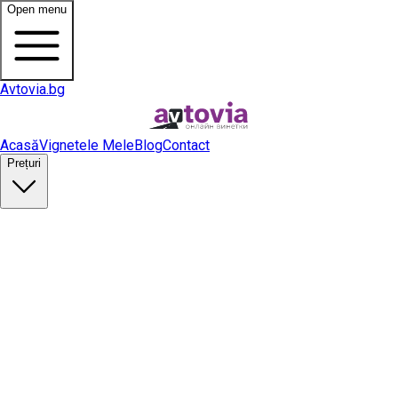
Open menu
Avtovia.bg
Acasă
Vignetele Mele
Blog
Contact
Prețuri
Cumpără vinietă