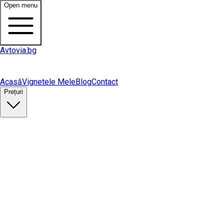
Open menu
Avtovia.bg
Acasă
Vignetele Mele
Blog
Contact
Prețuri
Cumpără vinietă