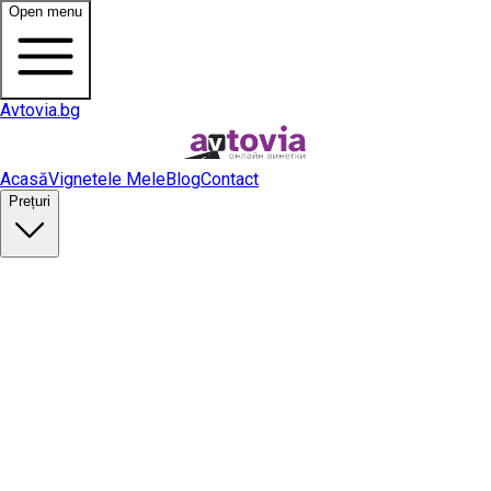
Open menu
Avtovia.bg
Acasă
Vignetele Mele
Blog
Contact
Prețuri
Cumpără vinietă