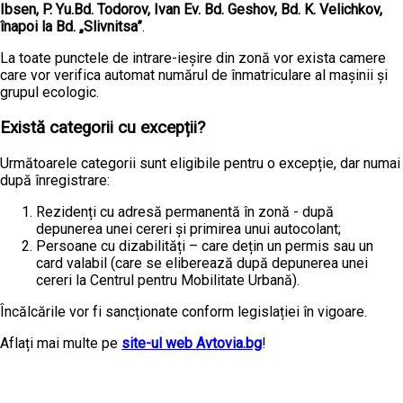
Ibsen, P. Yu.Bd. Todorov, Ivan Ev. Bd. Geshov, Bd. K. Velichkov,
înapoi la Bd. „Slivnitsa”
.
La toate punctele de intrare-ieșire din zonă vor exista camere
care vor verifica automat numărul de înmatriculare al mașinii și
grupul ecologic.
Există categorii cu excepții?
Următoarele categorii sunt eligibile pentru o excepție, dar numai
după înregistrare:
Rezidenți cu adresă permanentă în zonă - după
depunerea unei cereri și primirea unui autocolant;
Persoane cu dizabilități – care dețin un permis sau un
card valabil (care se eliberează după depunerea unei
cereri la Centrul pentru Mobilitate Urbană).
Încălcările vor fi sancționate conform legislației în vigoare.
Aflați mai multe pe
site-ul web Avtovia.bg
!