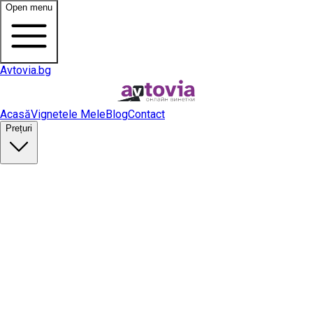
Open menu
Avtovia.bg
Acasă
Vignetele Mele
Blog
Contact
Prețuri
Cumpără vinietă