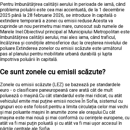
Pentru îmbunătățirea calității aerului în perioada de iarnă, când
problema poluării este cea mai accentuată, de la 1 decembrie
2025 până la 28 februarie 2026, se introduce în capitală o
extindere temporară a zonei cu emisii reduse.Acesta va
cuprinde un nou perimetru mai mare, cunoscut sub numele de
Marele Inel.Obiectivul principal al Municipiului Metropolitan este
îmbunătățirea calității aerului, mai ales iarna, când traficul,
încălzirea și condițiile atmosferice duc la creșterea nivelului de
poluare.Extinderea zonelor cu emisii scăzute este următorul
pas al planului pentru mobilitate urbană durabilă și lupta
împotriva poluării în capitală.
Ce sunt zonele cu emisii scăzute?
Zonele cu emisii scăzute (LEZ) se bazează pe standardele
euro - o clasificare paneuropeană care arată cât de mult
poluează o mașină.Cu cât standardul este mai ridicat, cu atât
vehiculul emite mai puține emisii nocive.În Sofia, sistemul cu
grupuri eco este folosit pentru a limita circulația celor mai vechi
și mai poluante mașini în anumite zone ale orașului.Cu cât
mașina este mai nouă și mai conformă cu cerințele europene, cu
atât va fi mai puțin poluată și cu atât va fi mai ușor accesul în
părțile centrale ale Sofia.