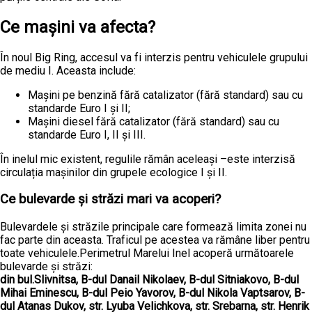
Ce mașini va afecta?
În noul Big Ring, accesul va fi interzis pentru vehiculele grupului
de mediu I. Aceasta include:
Mașini pe benzină fără catalizator (fără standard) sau cu
standarde Euro I și II;
Mașini diesel fără catalizator (fără standard) sau cu
standarde Euro I, II și III.
În inelul mic existent, regulile rămân aceleași –este interzisă
circulația mașinilor din grupele ecologice I și II.
Ce bulevarde și străzi mari va acoperi?
Bulevardele și străzile principale care formează limita zonei nu
fac parte din aceasta. Traficul pe acestea va rămâne liber pentru
toate vehiculele.Perimetrul Marelui Inel acoperă următoarele
bulevarde și străzi:
din
bul.Slivnitsa, B-dul Danail Nikolaev, B-dul Sitniakovo, B-dul
Mihai Eminescu, B-dul Peio Yavorov, B-dul Nikola Vaptsarov, B-
dul Atanas Dukov, str. Lyuba Velichkova, str. Srebarna, str. Henrik