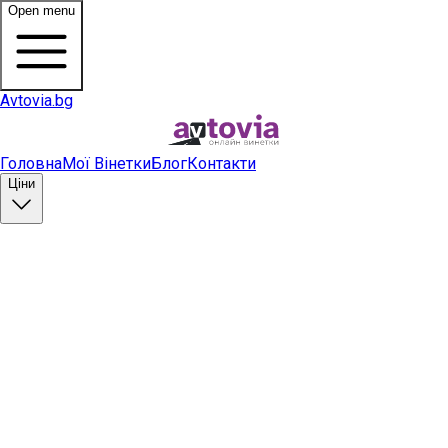
Open menu
Avtovia.bg
Головна
Мої Вінетки
Блог
Контакти
Ціни
Купити вінетку