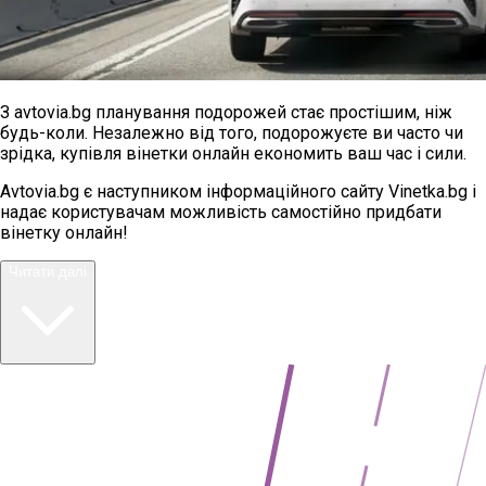
З avtovia.bg планування подорожей стає простішим, ніж
будь-коли. Незалежно від того, подорожуєте ви часто чи
зрідка, купівля вінетки онлайн економить ваш час і сили.
Avtovia.bg є наступником інформаційного сайту Vinetka.bg і
надає користувачам можливість самостійно придбати
вінетку онлайн!
Читати далі