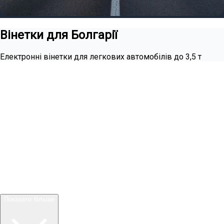
Вінетки для Болгарії
Електронні вінетки для легкових автомобілів до 3,5 т
Вінетка для Болгарії - Все, що вам потрібно знати
Якщо ви плануєте подорожувати автомобілем у Болгарії за
межами міст, ви повинні придбати вінетку — дорожній збір
за користування національною мережею доріг для
легкових автомобілів і причепів до 3,5 тонни. Мотоцикли,
сільськогосподарська техніка та квадроцикли звільнені
від сплати. Транспортні засоби понад 3,5 тонни не
потребують вінетки, але зобов'язані сплачувати дорожній
збір, розмір якого розраховується залежно від пройденої
відстані. Без дійсної вінетки ви ризикуєте отримати штраф,
тому важливо заздалегідь бути поінформованим.
Показати більше