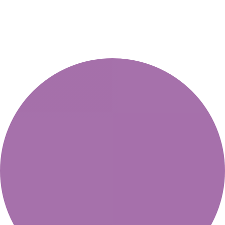
Перевірка дійсності вінетки здійснюється автоматично
через дорожні камери та мобільні групи BgToll. Джерело:
Агентство дорожньої інфраструктури при Міністерстві
транспорту