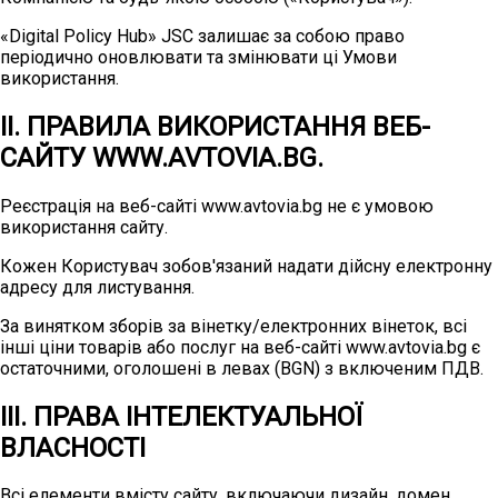
«Digital Policy Hub» JSC залишає за собою право
періодично оновлювати та змінювати ці Умови
використання.
ІІ. ПРАВИЛА ВИКОРИСТАННЯ ВЕБ-
САЙТУ WWW.AVTOVIA.BG.
Реєстрація на веб-сайті www.avtovia.bg не є умовою
використання сайту.
Кожен Користувач зобов'язаний надати дійсну електронну
адресу для листування.
За винятком зборів за вінетку/електронних вінеток, всі
інші ціни товарів або послуг на веб-сайті www.avtovia.bg є
остаточними, оголошені в левах (BGN) з включеним ПДВ.
ІІІ. ПРАВА ІНТЕЛЕКТУАЛЬНОЇ
ВЛАСНОСТІ
Всі елементи вмісту сайту, включаючи дизайн, домен,