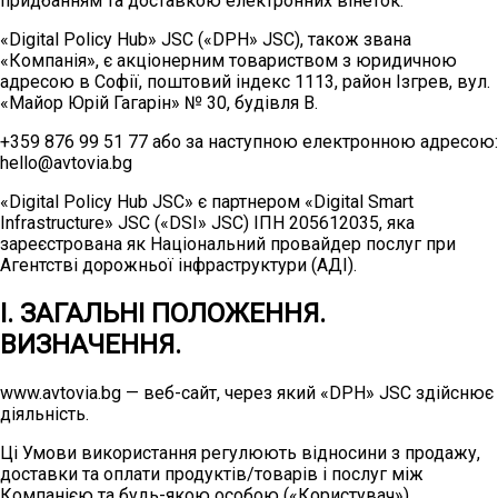
придбанням та доставкою електронних вінеток.
«Digital Policy Hub» JSC («DPH» JSC), також звана
«Компанія», є акціонерним товариством з юридичною
адресою в Софії, поштовий індекс 1113, район Ізгрев, вул.
«Майор Юрій Гагарін» № 30, будівля B.
+359 876 99 51 77 або за наступною електронною адресою:
hello@avtovia.bg
«Digital Policy Hub JSC» є партнером «Digital Smart
Infrastructure» JSC («DSI» JSC) ІПН 205612035, яка
зареєстрована як Національний провайдер послуг при
Агентстві дорожньої інфраструктури (АДІ).
І. ЗАГАЛЬНІ ПОЛОЖЕННЯ.
ВИЗНАЧЕННЯ.
www.avtovia.bg — веб-сайт, через який «DPH» JSC здійснює
діяльність.
Ці Умови використання регулюють відносини з продажу,
доставки та оплати продуктів/товарів і послуг між
Компанією та будь-якою особою («Користувач»).