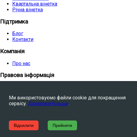
Квартальна вінетка
Річна вінетка
Підтримка
Блог
Контакти
Компанія
Про нас
Правова інформація
Умови використання
Політика конфіденційності
Ми використовуємо файли cookie для покращення
Політика cookies
сервісу.
Дізнатися більше
.
Facebook
YouTube
©
2026
Avtovia.bg, Inc. Усі права захищені.
Відхилити
Прийняти
Powered by
WebStation™