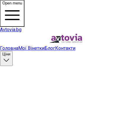
Open menu
Avtovia.bg
Головна
Мої Вінетки
Блог
Контакти
Ціни
Купити вінетку