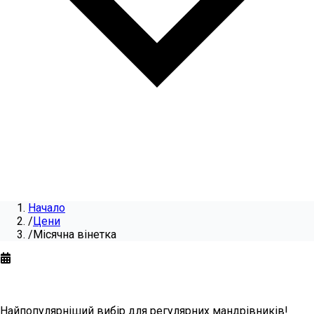
Начало
/
Цени
/
Місячна вінетка
Місячна вінетка
на
2026
Найпопулярніший вибір для регулярних мандрівників!