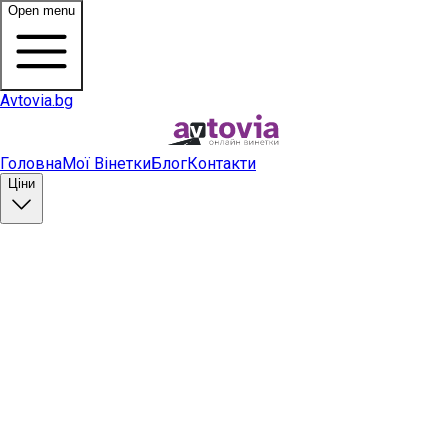
Open menu
Avtovia.bg
Головна
Мої Вінетки
Блог
Контакти
Ціни
Купити вінетку