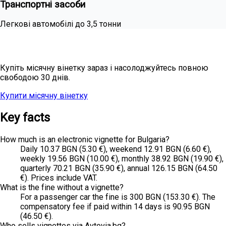
Транспортні засоби
Легкові автомобілі до 3,5 тонни
Потрібне місячне покриття?
Купіть місячну вінетку зараз і насолоджуйтесь повною
свободою 30 днів.
Купити місячну вінетку
Всі ціни
Key facts
How much is an electronic vignette for Bulgaria?
Daily 10.37 BGN (5.30 €), weekend 12.91 BGN (6.60 €),
weekly 19.56 BGN (10.00 €), monthly 38.92 BGN (19.90 €),
quarterly 70.21 BGN (35.90 €), annual 126.15 BGN (64.50
€). Prices include VAT.
What is the fine without a vignette?
For a passenger car the fine is 300 BGN (153.30 €). The
compensatory fee if paid within 14 days is 90.95 BGN
(46.50 €).
Who sells vignettes via Avtovia.bg?