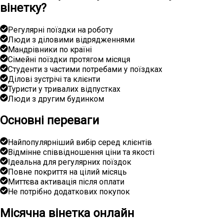
вінетку?
Регулярні поїздки на роботу
Люди з діловими відрядженнями
Мандрівники по країні
Сімейні поїздки протягом місяця
Студенти з частими потребами у поїздках
Ділові зустрічі та клієнти
Туристи у тривалих відпустках
Люди з другим будинком
Основні переваги
Найпопулярніший вибір серед клієнтів
Відмінне співвідношення ціни та якості
Ідеальна для регулярних поїздок
Повне покриття на цілий місяць
Миттєва активація після оплати
Не потрібно додаткових покупок
Місячна вінетка онлайн