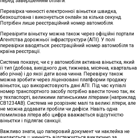
перед завершенням оплати.
Перевірка чинності електронної віньєтки швидка,
безкоштовна і виконується онлайн за кілька секунд.
Потрібен лише реєстраційний номер автомобіля.
Перевірити віньєтку можна також через офіційні портали
Агентства дорожньої інфраструктури (АПІ). У полі
перевірки вводяться: реєстраційний номер автомобіля та
країна реєстрації.
Система показує, чи є у автомобіля активна віньєтка, який
її тип (добова, вихідного дня, тижнева, місячна, квартальна
або річна) і до якої дати вона чинна. Перевірку також
можна зробити через ліцензовані платформи продажу
віньєток, що використовують дані АПІ. Під час купівлі
номер транспортного засобу потрібно ввести точно так, як
у техпаспорті, великими латинськими літерами (наприклад
CB1234AB). Система не розрізняє малі та великі літери, але
не можна додавати пробіли чи дефіси. Навіть одна
помилкова літера або цифра вважається відсутністю
віньєтки і підлягає санкції.
Важливо знати, що паперовий документ чи наклейка не
видаються — чинність відстежується виключно за