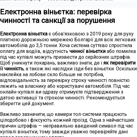
Електронна віньєтка: перевірка
чинності та санкції за порушення
Електронна віньєтка
є обов’язковою з 2019 року для руху
платною дорожньою мережею Болгарії для всіх легкових
автомобілів до 3,5 тонни. Хоча система суттєво спростила
оплату для водіїв, відсутність
чинної віньєтки
або помилка
під час купівлі можуть призвести до серйозних штрафів.
Щоб уникнути покарань, важливо знати, де і
як перевірити
її чинність
, а також які наслідки їзди без віньєтки. Оскільки
наклейка на лобове скло більше не потрібна,
відповідальність за перевірку строку чинності повністю
лежить на власнику або користувачі автомобіля. Під час
онлайн-купівлі ви одразу отримуєте підтвердження з
датою активації та строком чинності. Рекомендується
зберегти цей документ.
Важливо зазначити, що камери тол-системи працюють
цілодобово і фіксують кожний проїзд. Одна з найчастіших
причин штрафів — неправильно введений символ під час
купівлі віньєтки, тому завжди уважно перевіряйте дані