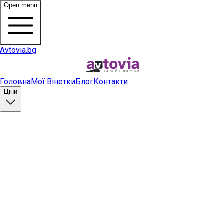
Open menu
Avtovia.bg
Головна
Мої Вінетки
Блог
Контакти
Ціни
Купити вінетку