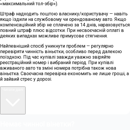
«максимальний тол-збір»).
Штраф надходить поштою власнику/користувачу — навіть
якщо їздили на службовому чи орендованому авто. Якщо
компенсаційний збір не сплачено за 14 днів, нараховується
повний штраф плюс відсотки. При несвоєчасній оплаті в
деяких випадках можливе примусове стягнення.
Найпевніший спосіб уникнути проблем — регулярно
перевіряти чинність віньєтки, особливо перед далекою
поїздкою. Під час купівлі завжди уважно звіряйте
реєстраційний номер і вибраний період. При купівлі
вживаного авто та зміні номера потрібна також нова
віньєтка. Своєчасна перевірка економить не лише гроші, а
й зайвий стрес у дорозі.
Читати далі
Немає чинної вінетки?