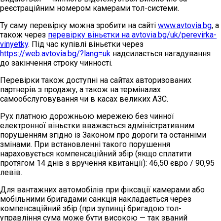
реєстраційним номером камерами тол-системи.
Ту саму перевірку можна зробити на сайті
www.avtovia.bg
, а
також через
перевірку віньєтки на avtovia.bg/uk/perevirka-
vinyetky
. Під час купівлі віньєтки через
https://web.avtovia.bg/?lang=uk
надсилається нагадування
до закінчення строку чинності.
Перевірки також доступні на сайтах авторизованих
партнерів з продажу, а також на терміналах
самообслуговування чи в касах великих АЗС.
Рух платною дорожньою мережею без чинної
електронної віньєтки вважається адміністративним
порушенням згідно із Законом про дороги та останніми
змінами. При встановленні такого порушення
нараховується компенсаційний збір (якщо сплатити
протягом 14 днів з вручення квитанції): 46,50 євро / 90,95
левів.
Для вантажних автомобілів при фіксації камерами або
мобільними бригадами санкція накладається через
компенсаційний збір (при зупинці бригадою тол-
управління сума може бути високою — так званий