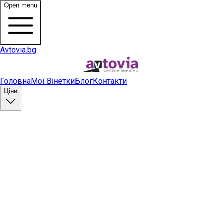
Open menu
Avtovia.bg
Головна
Мої Вінетки
Блог
Контакти
Ціни
Купити вінетку