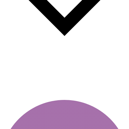
Віньєтка для причепа або
каравану: чи потрібна і коли?