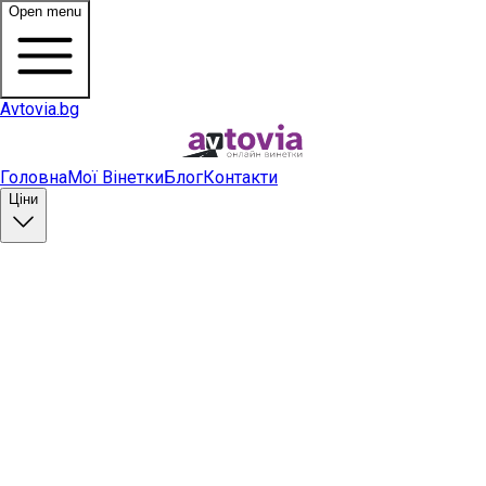
Open menu
Avtovia.bg
Головна
Мої Вінетки
Блог
Контакти
Ціни
Купити вінетку