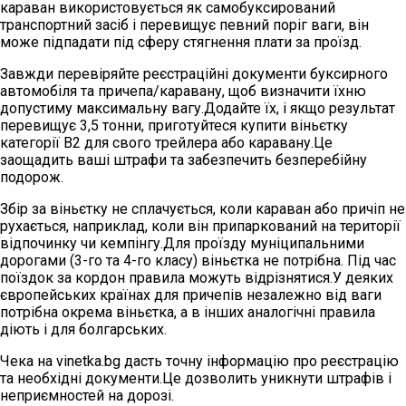
караван використовується як самобуксирований
транспортний засіб і перевищує певний поріг ваги, він
може підпадати під сферу стягнення плати за проїзд.
Завжди перевіряйте реєстраційні документи буксирного
автомобіля та причепа/каравану, щоб визначити їхню
допустиму максимальну вагу.Додайте їх, і якщо результат
перевищує 3,5 тонни, приготуйтеся купити віньєтку
категорії B2 для свого трейлера або каравану.Це
заощадить ваші штрафи та забезпечить безперебійну
подорож.
Збір за віньєтку не сплачується, коли караван або причіп не
рухається, наприклад, коли він припаркований на території
відпочинку чи кемпінгу.Для проїзду муніципальними
дорогами (3-го та 4-го класу) віньєтка не потрібна. Під час
поїздок за кордон правила можуть відрізнятися.У деяких
європейських країнах для причепів незалежно від ваги
потрібна окрема віньєтка, а в інших аналогічні правила
діють і для болгарських.
Чека на vinetka.bg дасть точну інформацію про реєстрацію
та необхідні документи.Це дозволить уникнути штрафів і
неприємностей на дорозі.