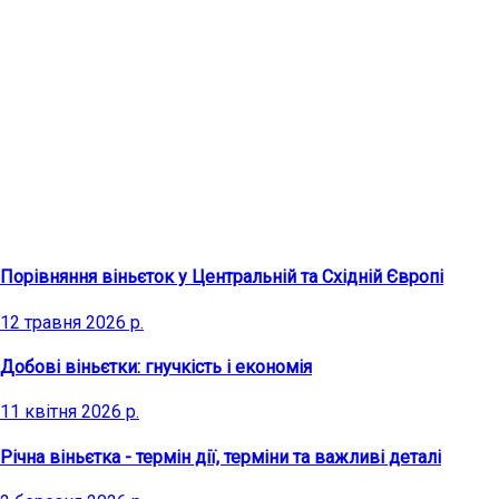
Останні статті
Порівняння віньєток у Центральній та Східній Європі
12 травня 2026 р.
Добові віньєтки: гнучкість і економія
11 квітня 2026 р.
Річна віньєтка - термін дії, терміни та важливі деталі