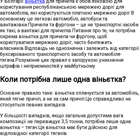
У Болгарії
віньєтка
для причепа є обов’язковою для
користування республіканською мережею доріг для
автомобілів, які користуються платною мережею доріг.В
основному це легкові автомобілі, автобуси та
вантажівки.Причепи та фургони – це не транспортні засоби
як такі, а вантажі для причепів.Питання про те, чи потрібна
окрема віньєтка для причепа чи фургону, щоб
користуватися мережею доріг, часто бентежить
власників.Відповідь не однозначна і залежить від категорії
буксированого транспортного засобу та автомобіля-
тягача.Розуміння цих правил є запорукою уникнення
штрафів і неприємностей у майбутньому.
Коли потрібна лише одна віньєтка?
Основне правило таке: віньєтка оплачується за автомобіль,
який тягне причіп, а не за сам причіп.Це справедливо не
стосується певних випадків.
У більшості випадків, якщо загальна допустима вага
композиції не перевищує 3,5 тонни, потрібна лише одна
віньєтка – тягач.Ця віньєтка має бути дійсною для
відповідної категорії тягачів.