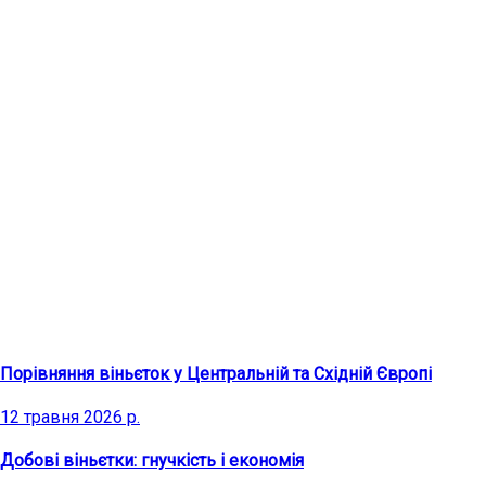
Останні статті
Порівняння віньєток у Центральній та Східній Європі
12 травня 2026 р.
Добові віньєтки: гнучкість і економія