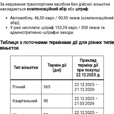
За керування транспортним засобом без дійсної віньєтки
накладається
компенсаційний збір
або
штраф
:
Автомобіль: 46,50 євро / 90,95 левів (компенсаційний
збір);
У разі несплати: штраф 153,39 євро / 300 левів та
адміністративно-штрафні заходи.
Таблиця з поточними термінами дії для різних типів
віньєток
Приклад
Термін дії
терміну дії
Тип віньєтки
(дні)
при покупці
22.12.2025 д.
22.12.2025 –
Річний
365
21.12.2026
22.12.2025 –
Квартальний
90
21.03.2026
22.12.2025 –