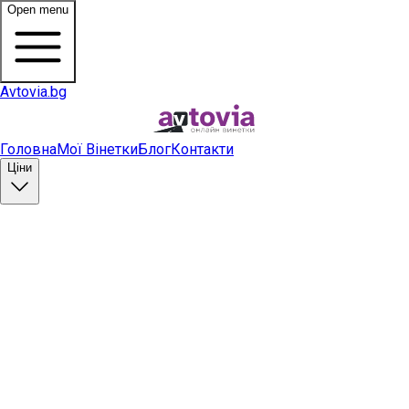
Open menu
Avtovia.bg
Головна
Мої Вінетки
Блог
Контакти
Ціни
Купити вінетку