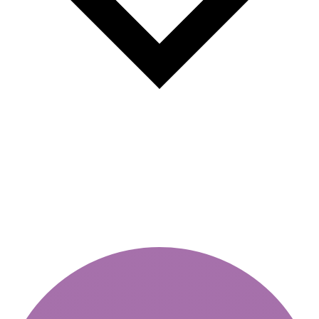
Річна віньєтка - термін дії,
терміни та важливі деталі