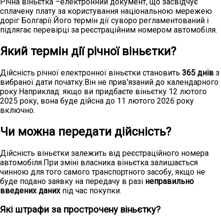
Річна віньєтка –електронний документ, що засвідчує
сплачену плату за користування національною мережею
доріг Болгарії.Його термін дії суворо регламентований і
підлягає перевірці за реєстраційним номером автомобіля.
Який термін дії річної віньєтки?
Дійсність річної електронної віньєтки становить
365 днів
з
вибраної дати початку.Він не прив'язаний до календарного
року.Наприклад: якщо ви придбаєте віньєтку 12 лютого
2025 року, вона буде дійсна до 11 лютого 2026 року
включно.
Чи можна передати дійсність?
Дійсність віньєтки залежить від реєстраційного номера
автомобіля.При зміні власника віньєтка залишається
чинною для того самого транспортного засобу, якщо не
буде подано заявку на передачу в разі
неправильно
введених даних
під час покупки.
Які штрафи за прострочену віньєтку?