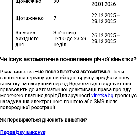
Щомісячно
30
20.01.2026
22.12.2025 –
Щотижнево
7
28.12.2025
Віньєтка
З п’ятниці
26.12.2025 –
вихідного
12:00 до 23:59
28.12.2025
дня
неділі
Чи існує автоматичне поновлення річної віньєтки?
Річна віньєтка –
не поновлюється автоматично
.Після
закінчення терміну дії необхідно вручну придбати нову
віньєтку на наступний період.Відмова від продовження
призводить до автоматичної деактивації права проїзду
мережею платних доріг.Для зручності
vinetka.bg
пропонує
нагадування електронною поштою або SMS після
попередньої реєстрації.
Як перевіряється дійсність віньєтки?
Перевірку виконує
: