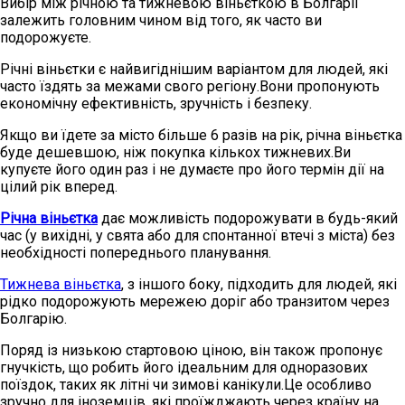
Вибір між річною та тижневою віньєткою в Болгарії
залежить головним чином від того, як часто ви
подорожуєте.
Річні віньєтки є найвигіднішим варіантом для людей, які
часто їздять за межами свого регіону.Вони пропонують
економічну ефективність, зручність і безпеку.
Якщо ви їдете за місто більше 6 разів на рік, річна віньєтка
буде дешевшою, ніж покупка кількох тижневих.Ви
купуєте його один раз і не думаєте про його термін дії на
цілий рік вперед.
Річна віньєтка
дає можливість подорожувати в будь-який
час (у вихідні, у свята або для спонтанної втечі з міста) без
необхідності попереднього планування.
Тижнева віньєтка
, з іншого боку, підходить для людей, які
рідко подорожують мережею доріг або транзитом через
Болгарію.
Поряд із низькою стартовою ціною, він також пропонує
гнучкість, що робить його ідеальним для одноразових
поїздок, таких як літні чи зимові канікули.Це особливо
зручно для іноземців, які проїжджають через країну на