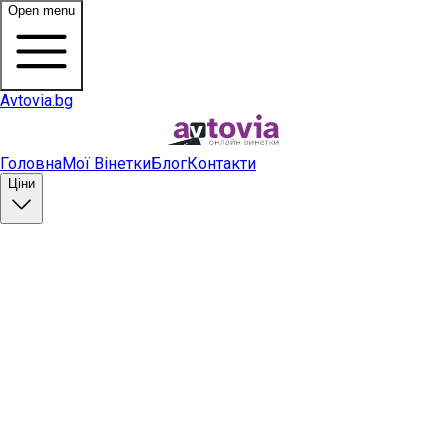
Open menu
Avtovia.bg
Головна
Мої Вінетки
Блог
Контакти
Ціни
Купити вінетку