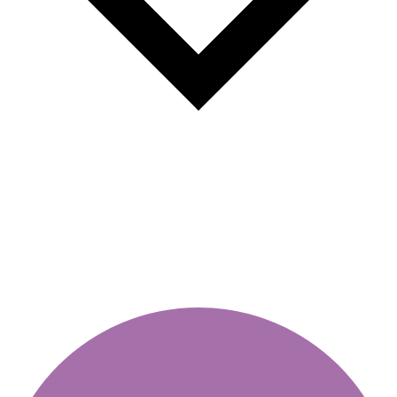
Тижнева віньєтка чи річна –
який вибір вигідніший?