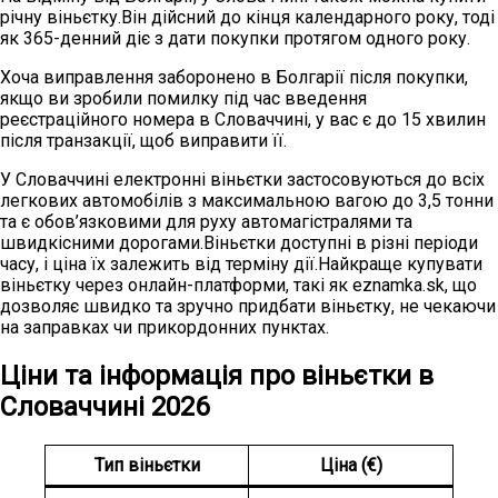
річну віньєтку.Він дійсний до кінця календарного року, тоді
як 365-денний діє з дати покупки протягом одного року.
Хоча виправлення заборонено в Болгарії після покупки,
якщо ви зробили помилку під час введення
реєстраційного номера в Словаччині, у вас є до 15 хвилин
після транзакції, щоб виправити її.
У Словаччині електронні віньєтки застосовуються до всіх
легкових автомобілів з максимальною вагою до 3,5 тонни
та є обов’язковими для руху автомагістралями та
швидкісними дорогами.Віньєтки доступні в різні періоди
часу, і ціна їх залежить від терміну дії.Найкраще купувати
віньєтку через онлайн-платформи, такі як eznamka.sk, що
дозволяє швидко та зручно придбати віньєтку, не чекаючи
на заправках чи прикордонних пунктах.
Ціни та інформація про віньєтки в
Словаччині 2026
Тип віньєтки
Ціна (€)