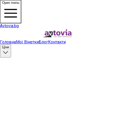
Open menu
Avtovia.bg
Головна
Мої Вінетки
Блог
Контакти
Ціни
Купити вінетку