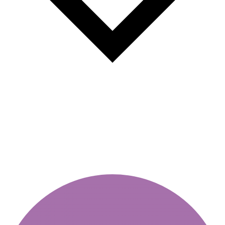
У Словаччині віньєтки удвічі
дорожчі