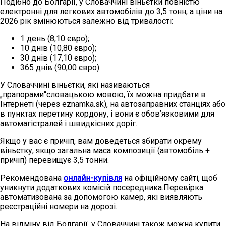
Подібно до Болгарії, у Словаччині віньєтки повністю
електронні для легкових автомобілів до 3,5 тонн, а ціни на
2026 рік змінюються залежно від тривалості:
1 день (8,10 євро);
10 днів (10,80 євро);
30 днів (17,10 євро);
365 днів (90,00 євро).
У Словаччині віньєтки, які називаються
„прапорами“словацькою мовою, їх можна придбати в
Інтернеті (через eznamka.sk), на автозаправних станціях або
в пунктах перетину кордону, і вони є обов’язковими для
автомагістралей і швидкісних доріг.
Якщо у вас є причіп, вам доведеться збирати окрему
віньєтку, якщо загальна маса композиції (автомобіль +
причіп) перевищує 3,5 тонни.
Рекомендована
онлайн-купівля
на офіційному сайті, щоб
уникнути додаткових комісій посередника.Перевірка
автоматизована за допомогою камер, які виявляють
реєстраційні номери на дорозі.
На відміну від Болгарії, у Словаччині також можна купити