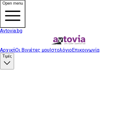
Open menu
Avtovia.bg
Αρχική
Οι Βινιέτες μου
Ιστολόγιο
Επικοινωνία
Τιμές
Αγορά βινιέτας