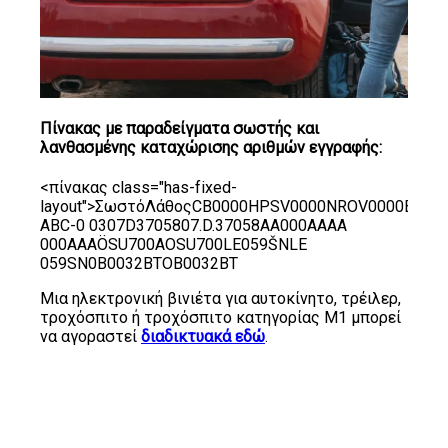
Πίνακας με παραδείγματα σωστής και
λανθασμένης καταχώρισης αριθμών εγγραφής:
<πίνακας class="has-fixed-
layout">ΣωστόΛάθοςСВ0000НРSV0000NRОV0000ВТ
ВР
АВС-0 0307D3705807.D.37058АА000АААА
000АААÖSU700АОSU700LE059ŠNLE
059SN0В0032ВТОВ0032ВТ
Μια ηλεκτρονική βινιέτα για αυτοκίνητο, τρέιλερ,
τροχόσπιτο ή τροχόσπιτο κατηγορίας M1 μπορεί
να αγοραστεί
διαδικτυακά εδώ
.