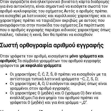
Όταν αγοράζετε ένα ηλεκτρονικό βινιέτα ή κάρτα διαδρομής
για ένα αυτοκίνητο, είναι σημαντικό να εισάγετε σωστά τον
αριθμό κυκλοφορίας του οχήματος.Αυτός ο αριθμός πρέπει
να εισαχθεί με λατινικούς και κυριλλικούς χαρακτήρες και οι
χαρακτήρες πρέπει να ταιριάζουν ακριβώς με αυτούς που
αναγράφονται στην πινακίδα του οχήματος.Σε περίπτωση
που ο αριθμός εγγραφής περιέχει ειδικούς χαρακτήρες όπως
παύλες, τελείες ή κενά, δεν θα πρέπει να εισαχθούν.
Σωστή ορθογραφία αριθμού εγγραφής
Όταν γράφετε τον αριθμό, εισαγάγετε
μόνο γράμματα και
αριθμούς
.Τα σύμβολα γραμμάτων του αριθμού εγγραφής
γράφονται
με κεφαλαία γράμματα
:
Οι χαρακτήρες Č, Ć, Ž, Š, Đ πρέπει να εισαχθούν με τα
αντίστοιχα τυπικά λατινικά γράμματα –C, Z, S, D;
Οι χαρακτήρες Ä, Ö, Ü εισάγονται ακριβώς όπως είναι
γραμμένοι στον αριθμό εγγραφής.
Οι χαρακτήρες 0 (μηδέν) και O (γράμμα Ο) δεν είναι
εναλλάξιμοι.Για ένα ψηφίο του αριθμού πρέπει να
γράφεται 0 (μηδέν) και για ένα γράμμα –„Ω“.