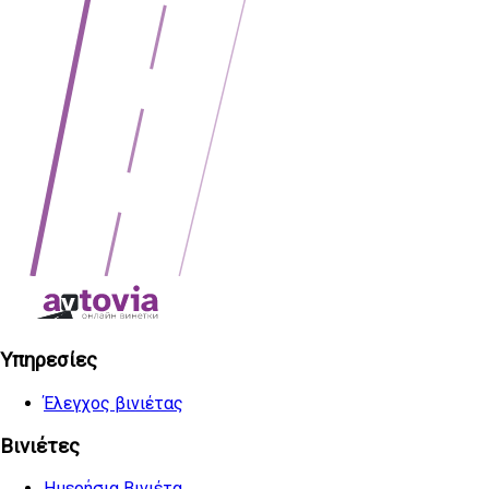
Υπηρεσίες
Έλεγχος βινιέτας
Βινιέτες
Ημερήσια Βινιέτα