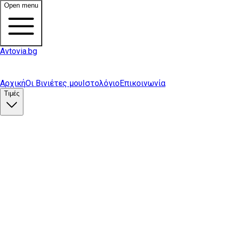
Open menu
Avtovia.bg
Αρχική
Οι Βινιέτες μου
Ιστολόγιο
Επικοινωνία
Τιμές
Αγορά βινιέτας