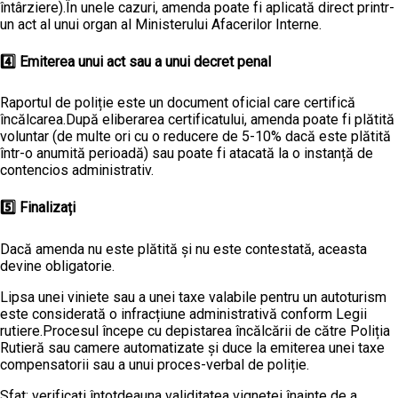
întârziere).În unele cazuri, amenda poate fi aplicată direct printr-
un act al unui organ al Ministerului Afacerilor Interne.
4️⃣ Emiterea unui act sau a unui decret penal
Raportul de poliție este un document oficial care certifică
încălcarea.După eliberarea certificatului, amenda poate fi plătită
voluntar (de multe ori cu o reducere de 5-10% dacă este plătită
într-o anumită perioadă) sau poate fi atacată la o instanță de
contencios administrativ.
5️⃣ Finalizați
Dacă amenda nu este plătită și nu este contestată, aceasta
devine obligatorie.
Lipsa unei viniete sau a unei taxe valabile pentru un autoturism
este considerată o infracțiune administrativă conform Legii
rutiere.Procesul începe cu depistarea încălcării de către Poliția
Rutieră sau camere automatizate și duce la emiterea unei taxe
compensatorii sau a unui proces-verbal de poliție.
Sfat: verificați întotdeauna validitatea vignetei înainte de a