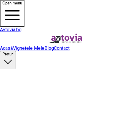
Open menu
Avtovia.bg
Acasă
Vignetele Mele
Blog
Contact
Prețuri
Cumpără vinietă