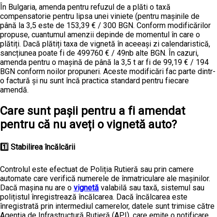
În Bulgaria, amenda pentru refuzul de a plăti o taxă
compensatorie pentru lipsa unei viniete (pentru mașinile de
până la 3,5 este de 153,39 € / 300 BGN. Conform modificărilor
propuse, cuantumul amenzii depinde de momentul în care o
plătiți. Dacă plătiți taxa de vignetă în aceeași zi calendaristică,
sancțiunea poate fi de 499760 € / 49nb alte BGN. În cazuri,
amenda pentru o mașină de până la 3,5 t ar fi de 99,19 € / 194
BGN conform noilor propuneri. Aceste modificări fac parte dintr-
o factură și nu sunt încă practica standard pentru fiecare
amendă.
Care sunt pașii pentru a fi amendat
pentru că nu aveți o vignetă auto?
1️⃣ Stabilirea încălcării
Controlul este efectuat de Poliția Rutieră sau prin camere
automate care verifică numerele de înmatriculare ale mașinilor.
Dacă mașina nu are o
vignetă
valabilă sau taxă, sistemul sau
polițistul înregistrează încălcarea. Dacă încălcarea este
înregistrată prin intermediul camerelor, datele sunt trimise către
Agenția de Infrastructură Rutieră (API), care emite o notificare.