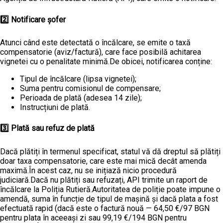
2️⃣ Notificare șofer
Atunci când este detectată o încălcare, se emite o taxă
compensatorie (aviz/factură), care face posibilă achitarea
vignetei cu o penalitate minimă.De obicei, notificarea conține:
Tipul de încălcare (lipsa vignetei);
Suma pentru comisionul de compensare;
Perioada de plată (adesea 14 zile);
Instrucțiuni de plată.
3️⃣ Plată sau refuz de plată
Dacă plătiți în termenul specificat, statul vă dă dreptul să plătiți
doar taxa compensatorie, care este mai mică decât amenda
maximă.În acest caz, nu se inițiază nicio procedură
judiciară.Dacă nu plătiți sau refuzați, API trimite un raport de
încălcare la Poliția Rutieră.Autoritatea de poliție poate impune o
amendă, suma în funcție de tipul de mașină și dacă plata a fost
efectuată rapid (dacă este o factură nouă — 64,50 €/97 BGN
pentru plata în aceeași zi sau 99,19 €/194 BGN pentru