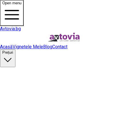
Open menu
Avtovia.bg
Acasă
Vignetele Mele
Blog
Contact
Prețuri
Cumpără vinietă