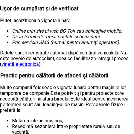
Ușor de cumpărat și de verificat
Puteți achiziționa o vignetă lunară:
Online prin site-ul web BG Toll sau aplicațiile mobile
;
De la terminale, oficii poștale și benzinării
;
Prin serviciu SMS (numai pentru anumiți operatori)
.
Datele sunt înregistrate automat după numărul vehiculului.Nu
este nevoie de autocolant, ceea ce facilitează întregul proces
(
vinetă electronică
).
Practic pentru călătorii de afaceri și călătorii
Multe companii folosesc o vignetă lunară pentru mașinile lor
temporare de companie.Este potrivit și pentru proiecte care
necesită călătorii în afara biroului.Este ideal pentru închirierea
pe termen scurt sau leasing-ul de mașini.Persoanele fizice îl
preferă la:
Mutarea într-un oraș nou;
Reședință sezonieră într-o proprietate rurală sau de
vacanță;