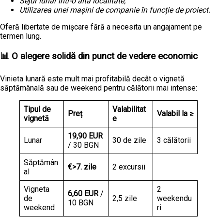
Sejur lunar într-o altă localitate
;
Utilizarea unei mașini de companie în funcție de proiect
.
Oferă libertate de mișcare fără a necesita un angajament pe
termen lung.
📊 O alegere solidă din punct de vedere economic
Vinieta lunară este mult mai profitabilă decât o vignetă
săptămânală sau de weekend pentru călătorii mai intense:
Tipul de
Valabilitat
Preț
Valabil la ≥
vignetă
e
19,90 EUR
Lunar
30 de zile
3 călătorii
/ 30 BGN
Săptămân
€>7. zile
2 excursii
al
Vigneta
2
6,60 EUR
/
de
2,5 zile
weekendu
10 BGN
weekend
ri