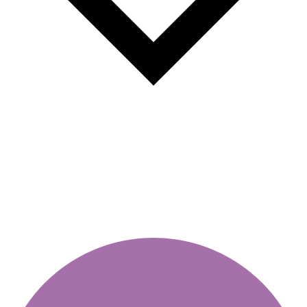
Нетрадиційні вимоги в
автострахуванні