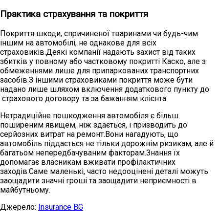
Практика страхування та покриття
Покриття шкоди, спричиненої тваринами чи будь-чим
іншим на автомобілі, не однакове для всіх
страховиків.Деякі компанії надають захист від таких
збитків у повному або частковому покритті Каско, але з
обмеженнями лише для припаркованих транспортних
засобів.З іншими страховиками покриття може бути
надано лише шляхом включення додаткового пункту до
страхового договору та за бажанням клієнта.
Нетрадиційне пошкодження автомобіля є більш
поширеним явищем, ніж здається, і призводить до
серйозних витрат на ремонт.Вони нагадують, що
автомобіль піддається не тільки дорожнім ризикам, але й
багатьом непередбачуваним факторам.Знання їх
допомагає власникам вживати профілактичних
заходів.Саме маленькі, часто недооцінені деталі можуть
заощадити значні гроші та заощадити неприємності в
майбутньому.
Джерело:
Insurance BG