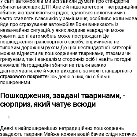
У світі автомобілів ми всі звикли думати про стандартні
збитки внаслідок ДТП.Але є й інша категорія - нетрадиційні
збитки, які трапляються рідко, здаються нелогічними і
часто ставлять власників у замішання, особливо коли мова
йде про страхування автомобіля.Вони виникають із
незвичайних ситуацій, у яких людина навряд чи може
уявити, що її автомобіль може постраждати.Це
пошкодження транспортного засобу, спричинене не
типовим дорожнім рухом.До цієї нестандартної категорії
можна віднести як пошкодження тваринами, птахами чи
гризунами, так і вандалізм сторонніх осіб і навіть погодні
аномалії.Нетрадиційні збитки не тільки важко
діагностувати, але й часто виходять за межі стандартного
страхового покриття
.Ось деякі з них, які є більш
поширеними.
Пошкодження, завдані тваринами, -
сюрприз, який чатує всюди
Деякі з найпоширеніших нетрадиційних пошкоджень
завдають тварини.Майже кожен водій бачив сліди котячих