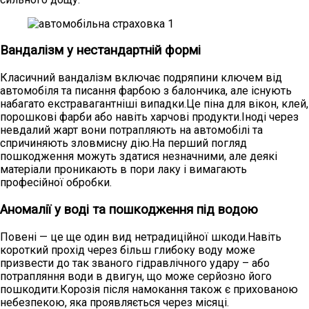
Вандалізм у нестандартній формі
Класичний вандалізм включає подряпини ключем від
автомобіля та писання фарбою з балончика, але існують
набагато екстравагантніші випадки.Це піна для вікон, клей,
порошкові фарби або навіть харчові продукти.Іноді через
невдалий жарт вони потрапляють на автомобілі та
спричиняють зловмисну ​​дію.На перший погляд
пошкодження можуть здатися незначними, але деякі
матеріали проникають в пори лаку і вимагають
професійної обробки.
Аномалії у воді та пошкодження під водою
Повені — це ще один вид нетрадиційної шкоди.Навіть
короткий прохід через більш глибоку воду може
призвести до так званого гідравлічного удару – або
потрапляння води в двигун, що може серйозно його
пошкодити.Корозія після намокання також є прихованою
небезпекою, яка проявляється через місяці.