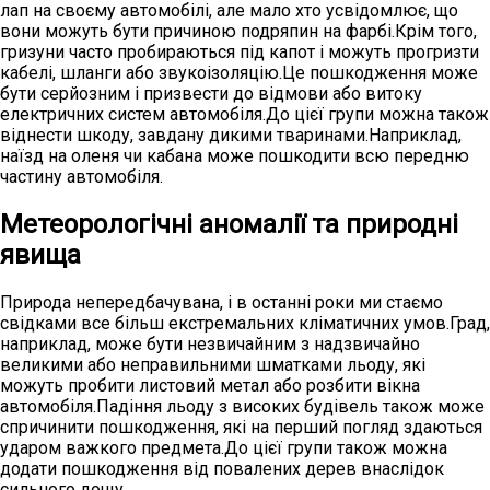
лап на своєму автомобілі, але мало хто усвідомлює, що
вони можуть бути причиною подряпин на фарбі.Крім того,
гризуни часто пробираються під капот і можуть прогризти
кабелі, шланги або звукоізоляцію.Це пошкодження може
бути серйозним і призвести до відмови або витоку
електричних систем автомобіля.До цієї групи можна також
віднести шкоду, завдану дикими тваринами.Наприклад,
наїзд на оленя чи кабана може пошкодити всю передню
частину автомобіля.
Метеорологічні аномалії та природні
явища
Природа непередбачувана, і в останні роки ми стаємо
свідками все більш екстремальних кліматичних умов.Град,
наприклад, може бути незвичайним з надзвичайно
великими або неправильними шматками льоду, які
можуть пробити листовий метал або розбити вікна
автомобіля.Падіння льоду з високих будівель також може
спричинити пошкодження, які на перший погляд здаються
ударом важкого предмета.До цієї групи також можна
додати пошкодження від повалених дерев внаслідок
сильного дощу.