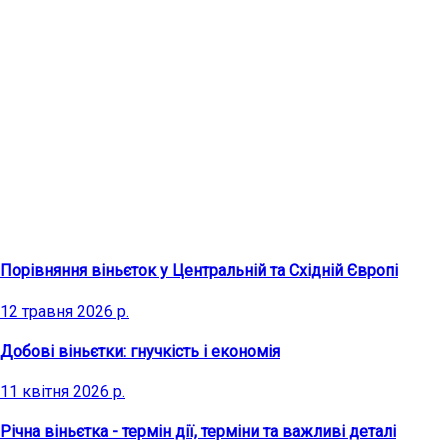
Останні статті
Порівняння віньєток у Центральній та Східній Європі
12 травня 2026 р.
Добові віньєтки: гнучкість і економія
11 квітня 2026 р.
Річна віньєтка - термін дії, терміни та важливі деталі