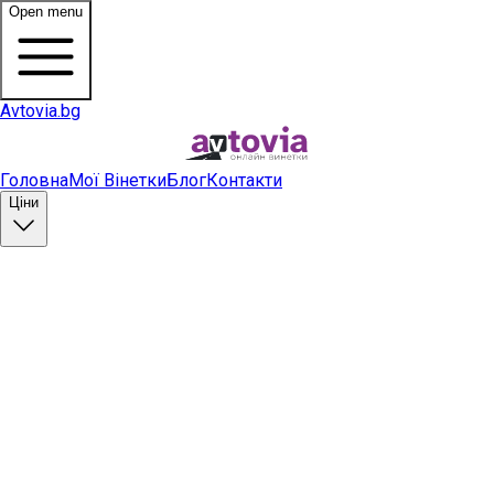
Open menu
Avtovia.bg
Головна
Мої Вінетки
Блог
Контакти
Ціни
Купити вінетку