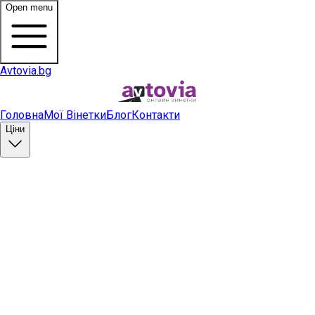
Open menu
Avtovia.bg
Головна
Мої Вінетки
Блог
Контакти
Ціни
Купити вінетку