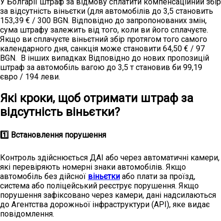
У Болгарії штраф за відмову сплатити компенсаційний збір
за відсутність віньєтки (для автомобілів до 3,5 становить
153,39 € / 300 BGN. Відповідно до запропонованих змін,
сума штрафу залежить від того, коли ви його сплачуєте.
Якщо ви сплачуєте віньєтний збір протягом того самого
календарного дня, санкція може становити 64,50 € / 97
BGN. В інших випадках Відповідно до нових пропозицій
штраф за автомобіль вагою до 3,5 т становив би 99,19
євро / 194 леви.
Які кроки, щоб отримати штраф за
відсутність віньєтки?
1️⃣ Встановлення порушення
Контроль здійснюється ДАІ або через автоматичні камери,
які перевіряють номерні знаки автомобілів. Якщо
автомобіль без дійсної
віньєтки
або плати за проїзд,
система або поліцейський реєструє порушення. Якщо
порушення зафіксовано через камери, дані надсилаються
до Агентства дорожньої інфраструктури (API), яке видає
повідомлення.