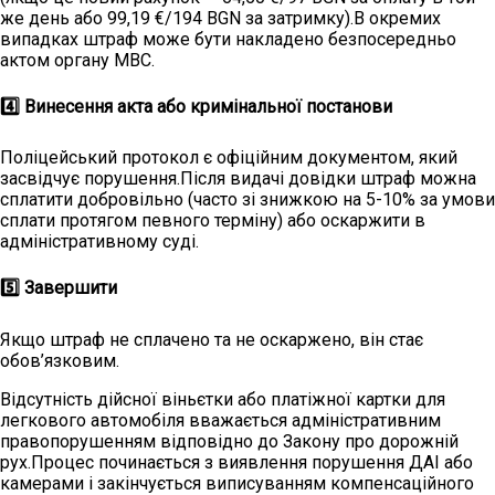
же день або 99,19 €/194 BGN за затримку).В окремих
випадках штраф може бути накладено безпосередньо
актом органу МВС.
4️⃣ Винесення акта або кримінальної постанови
Поліцейський протокол є офіційним документом, який
засвідчує порушення.Після видачі довідки штраф можна
сплатити добровільно (часто зі знижкою на 5-10% за умови
сплати протягом певного терміну) або оскаржити в
адміністративному суді.
5️⃣ Завершити
Якщо штраф не сплачено та не оскаржено, він стає
обов’язковим.
Відсутність дійсної віньєтки або платіжної картки для
легкового автомобіля вважається адміністративним
правопорушенням відповідно до Закону про дорожній
рух.Процес починається з виявлення порушення ДАІ або
камерами і закінчується виписуванням компенсаційного