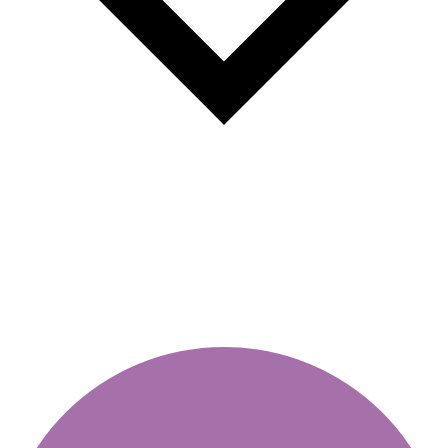
Скільки штрафу за
відсутність віньєтки?