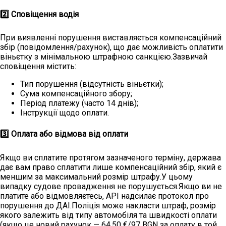
2️⃣ Сповіщення водія
При виявленні порушення виставляється компенсаційний
збір (повідомлення/рахунок), що дає можливість оплатити
віньєтку з мінімальною штрафною санкцією.Зазвичай
сповіщення містить:
Тип порушення (відсутність віньєтки);
Сума компенсаційного збору;
Період платежу (часто 14 днів);
Інструкції щодо оплати.
3️⃣ Оплата або відмова від оплати
Якщо ви сплатите протягом зазначеного терміну, держава
дає вам право сплатити лише компенсаційний збір, який є
меншим за максимальний розмір штрафу.У цьому
випадку судове провадження не порушується.Якщо ви не
платите або відмовляєтесь, API надсилає протокол про
порушення до ДАІ.Поліція може накласти штраф, розмір
якого залежить від типу автомобіля та швидкості оплати
(якщо це новий рахунок — 64,50 €/97 BGN за оплату в той