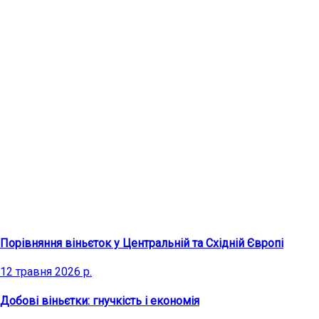
Останні статті
Порівняння віньєток у Центральній та Східній Європі
12 травня 2026 р.
Добові віньєтки: гнучкість і економія