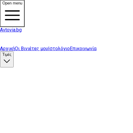
Open menu
Avtovia.bg
Αρχική
Οι Βινιέτες μου
Ιστολόγιο
Επικοινωνία
Τιμές
Αγορά βινιέτας