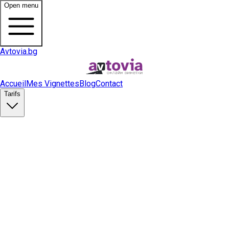
Open menu
Avtovia.bg
Accueil
Mes Vignettes
Blog
Contact
Tarifs
Acheter une vignette