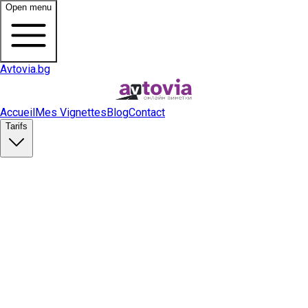
Open menu
Avtovia.bg
Accueil
Mes Vignettes
Blog
Contact
Tarifs
Acheter une vignette