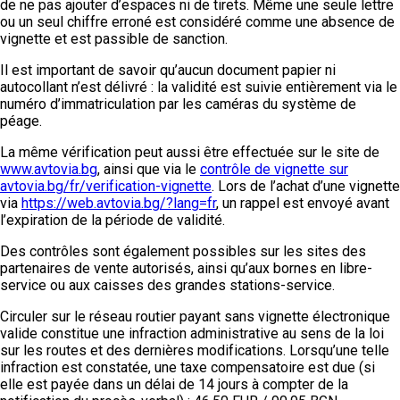
de ne pas ajouter d’espaces ni de tirets. Même une seule lettre
ou un seul chiffre erroné est considéré comme une absence de
vignette et est passible de sanction.
Il est important de savoir qu’aucun document papier ni
autocollant n’est délivré : la validité est suivie entièrement via le
numéro d’immatriculation par les caméras du système de
péage.
La même vérification peut aussi être effectuée sur le site de
www.avtovia.bg
, ainsi que via le
contrôle de vignette sur
avtovia.bg/fr/verification-vignette
. Lors de l’achat d’une vignette
via
https://web.avtovia.bg/?lang=fr
, un rappel est envoyé avant
l’expiration de la période de validité.
Des contrôles sont également possibles sur les sites des
partenaires de vente autorisés, ainsi qu’aux bornes en libre-
service ou aux caisses des grandes stations-service.
Circuler sur le réseau routier payant sans vignette électronique
valide constitue une infraction administrative au sens de la loi
sur les routes et des dernières modifications. Lorsqu’une telle
infraction est constatée, une taxe compensatoire est due (si
elle est payée dans un délai de 14 jours à compter de la