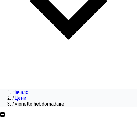
Начало
/
Цени
/
Vignette hebdomadaire
Vignette hebdomadaire
pour
2026