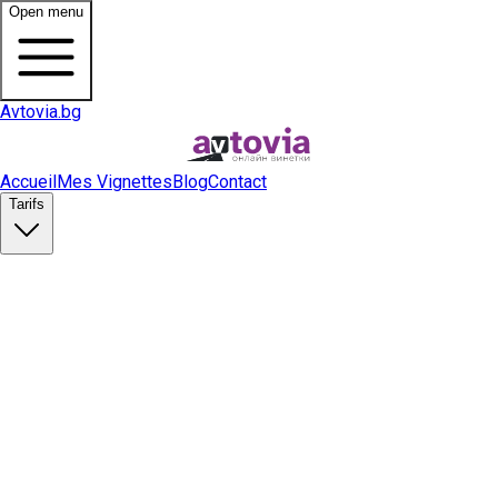
Open menu
Avtovia.bg
Accueil
Mes Vignettes
Blog
Contact
Tarifs
Acheter une vignette