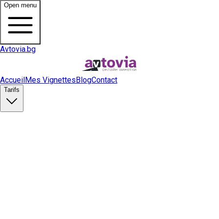
Open menu
Avtovia.bg
Accueil
Mes Vignettes
Blog
Contact
Tarifs
Acheter une vignette