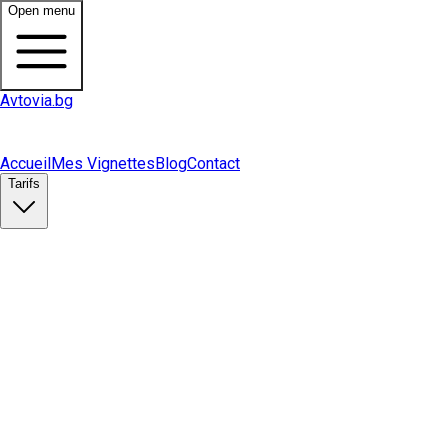
Open menu
Avtovia.bg
Accueil
Mes Vignettes
Blog
Contact
Tarifs
Acheter une vignette