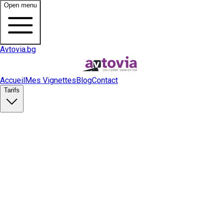
Open menu
Avtovia.bg
Accueil
Mes Vignettes
Blog
Contact
Tarifs
Acheter une vignette