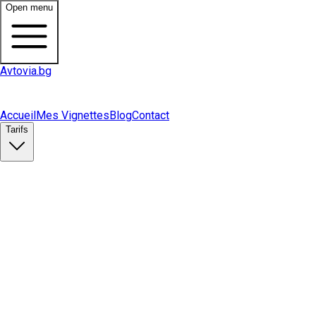
Open menu
Avtovia.bg
Accueil
Mes Vignettes
Blog
Contact
Tarifs
Acheter une vignette