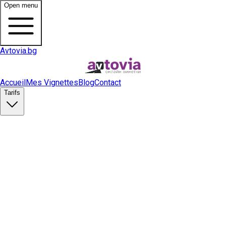
Open menu
Avtovia.bg
Accueil
Mes Vignettes
Blog
Contact
Tarifs
Acheter une vignette